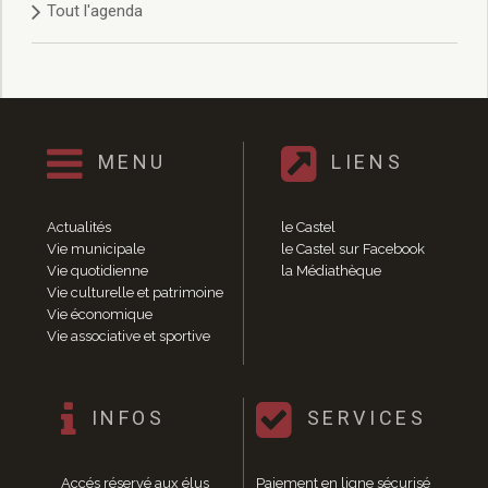
Tout l'agenda
Délibérations 2021
Délibérations 2020
Délibérations 2019
Délibérations 2018
Délibérations 2017
Délibérations 2016
MENU
LIENS
Délibérations 2015
Délibérations 2014
Délibérations 2013
Actualités
le Castel
Délibérations 2012
Vie municipale
le Castel sur Facebook
Délibérations 2011
Vie quotidienne
la Médiathèque
Vie culturelle et patrimoine
Délibérations 2010
Vie économique
Délibérations 2009
Vie associative et sportive
Délibérations 2008
Agenda réunions publiques
Marchés publics
INFOS
SERVICES
Toutes les actualités
Vie quotidienne
Accés réservé aux élus
Paiement en ligne sécurisé