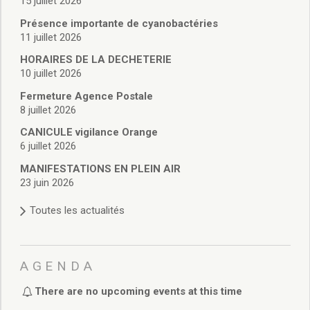
15 juillet 2026
Vie associative
Police Municipale/règlementation
Présence importante de cyanobactéries
Cimetière/réglementation funéraire
11 juillet 2026
Services en ligne
HORAIRES DE LA DECHETERIE
Licences boissons
10 juillet 2026
Inscriptions sur les listes électorales
Fermeture Agence Postale
Cadastre
8 juillet 2026
Plan Local d’Urbanisme intercommunal
CANICULE vigilance Orange
Actes d’état civil
6 juillet 2026
Budgets
Budget de Fonctionnement
MANIFESTATIONS EN PLEIN AIR
23 juin 2026
Budget d’Investissement
Conseils municipaux
Toutes les actualités
Règlement du conseil municipal
Déliberations 2026
Délibérations 2025
AGENDA
Délibérations 2024
Délibérations 2023
There are no upcoming events at this time
Délibérations 2022