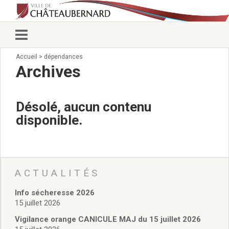
Accueil
>
dépendances
Vie municipale
Archives
Élus
Conseillers municipaux
Commissions 2026
Désolé, aucun contenu
Prendre rendez-vous
disponible.
Arrêtés du Maire
Services municipaux
Organigramme
Pour venir nous voir
État civil/élections/formalités
ACTUALITÉS
administratives
Info sécheresse 2026
Services Techniques
15 juillet 2026
C.C.A.S.
Affaires Scolaires
Vigilance orange CANICULE MAJ du 15 juillet 2026