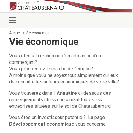
Accueil
>
Vie économique
Vie municipale
Vie économique
Élus
Conseillers municipaux
Commissions 2026
Vous êtes à la recherche d’un artisan ou d’un
commerçant?
Prendre rendez-vous
Vous prospectez le marché de l’emploi?
Arrêtés du Maire
A moins que vous ne soyez tout simplement curieux
Services municipaux
de connaître les acteurs économiques de votre ville?
Organigramme
Pour venir nous voir
Vous trouverez dans l’
Annuaire
ci-dessous des
État civil/élections/formalités
renseignements utiles concernant toutes les
administratives
entreprises situées sur le sol de Châteaubernard.
Services Techniques
Vous êtes un Investisseur potentiel? La page
C.C.A.S.
Développement économique
vous concerne.
Affaires Scolaires