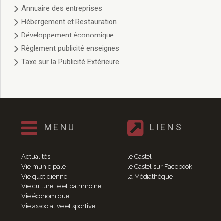
Délibérations 2021
Annuaire des entreprises
Délibérations 2020
Hébergement et Restauration
Délibérations 2019
Développement économique
Délibérations 2018
Règlement publicité enseignes
Délibérations 2017
Taxe sur la Publicité Extérieure
Délibérations 2016
Délibérations 2015
Délibérations 2014
Délibérations 2013
Délibérations 2012
Délibérations 2011
MENU
LIENS
Délibérations 2010
Délibérations 2009
Actualités
le Castel
Délibérations 2008
Vie municipale
le Castel sur Facebook
Agenda réunions publiques
Vie quotidienne
la Médiathèque
Marchés publics
Vie culturelle et patrimoine
Toutes les actualités
Vie économique
Vie associative et sportive
Vie quotidienne