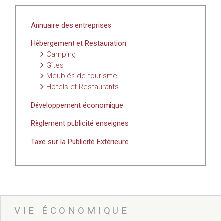
Vie associative
Police Municipale/règlementation
Cimetière/réglementation funéraire
Annuaire des entreprises
Services en ligne
Hébergement et Restauration
Licences boissons
Camping
Inscriptions sur les listes électorales
Gîtes
Cadastre
Meublés de tourisme
Plan Local d’Urbanisme intercommunal
Hôtels et Restaurants
Actes d’état civil
Développement économique
Budgets
Budget de Fonctionnement
Règlement publicité enseignes
Budget d’Investissement
Taxe sur la Publicité Extérieure
Conseils municipaux
Règlement du conseil municipal
Déliberations 2026
Délibérations 2025
Délibérations 2024
Délibérations 2023
VIE ÉCONOMIQUE
Délibérations 2022