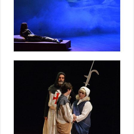
Fête du Pain et de la caillebotte
Castel’Odies
Fête des associations
Fête des Templiers
Rendez-vous peintres de chez-nous
Brocante-foire aux vieux livres
Marché de Noël
Histoire et Patrimoine
Histoire
Patrimoine
Calendrier des événements
Vie économique
Annuaire des entreprises
Hébergement et Restauration
Camping
Gîtes
Meublés de tourisme
Hôtels et Restaurants