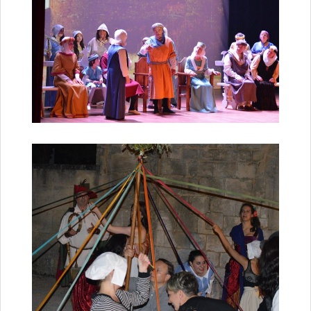
Santé
Poste
Eau
Assainissement
Gaz
Électricité
Initiation informatique
Environnement et cadre de vie
Affichage libre
Gestion des déchets
Déchetterie
Collectes
Points « apport volontaire »
Compostage
Canipoches
Nuisibles
Rapports annuels des services
Vie culturelle et patrimoine