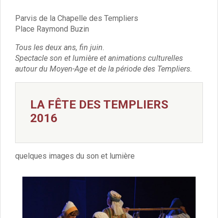
Vie associative
Police Municipale/règlementation
Parvis de la Chapelle des Templiers
Cimetière/réglementation funéraire
Place Raymond Buzin
Services en ligne
Tous les deux ans, fin juin.
Licences boissons
Spectacle son et lumière et animations culturelles
Inscriptions sur les listes électorales
autour du Moyen-Age et de la période des Templiers.
Cadastre
Plan Local d’Urbanisme intercommunal
Actes d’état civil
LA FÊTE DES TEMPLIERS
Budgets
2016
Budget de Fonctionnement
Budget d’Investissement
Conseils municipaux
Règlement du conseil municipal
quelques images du son et lumière
Déliberations 2026
Délibérations 2025
Délibérations 2024
Délibérations 2023
Délibérations 2022