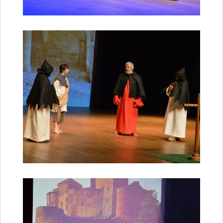
Enfance et jeunesse
Crèche
Relais Assistantes Maternelles
Écoles
Garderies
Restauration scolaire
Centres de loisirs
Solidarité
Services à domicile
Jardins familiaux
La Récré du Jeudi
Résidence sénior
Règlementation accessibilité
La M.D.P.H.
Aménagements en accessibilité
Associations d’aide aux handicapés
Vie pratique
Sécurité publique
Marchés