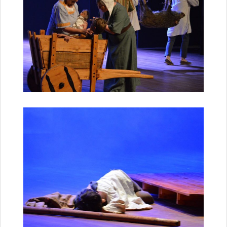
Délibérations 2021
Délibérations 2020
Délibérations 2019
Délibérations 2018
Délibérations 2017
Délibérations 2016
Délibérations 2015
Délibérations 2014
Délibérations 2013
Délibérations 2012
Délibérations 2011
Délibérations 2010
Délibérations 2009
Délibérations 2008
Agenda réunions publiques
Marchés publics
Toutes les actualités
Vie quotidienne