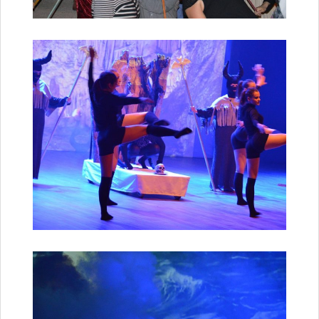
Sites culturels
la Médiathèque
le Castel
Conservatoire
les Salles d’exposition
Expositions 2020
Expositions 2019
Expositions 2018
Expositions 2017
Expositions 2016
Expositions 2015
Expositions 2014
Expositions 2013
Expositions 2012
Expositions 2011
Expositions 2010
Événements culturels
Rendez-vous photographes
Rendez-vous inventifs