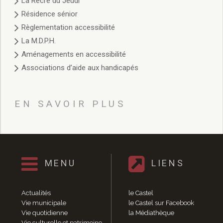
La Récré du Jeudi
Fête du Pain et de la caillebotte
Résidence sénior
Castel’Odies
Règlementation accessibilité
Fête des associations
La M.D.P.H.
Fête des Templiers
Aménagements en accessibilité
Rendez-vous peintres de chez-nous
Brocante-foire aux vieux livres
Associations d’aide aux handicapés
Marché de Noël
Histoire et Patrimoine
Histoire
EN SAVOIR PLUS
Patrimoine
Calendrier des événements
Vie économique
Annuaire des entreprises
MENU
LIENS
Hébergement et Restauration
Camping
Gîtes
Actualités
le Castel
Meublés de tourisme
Vie municipale
le Castel sur Facebook
Vie quotidienne
la Médiathèque
Hôtels et Restaurants
Vie culturelle et patrimoine