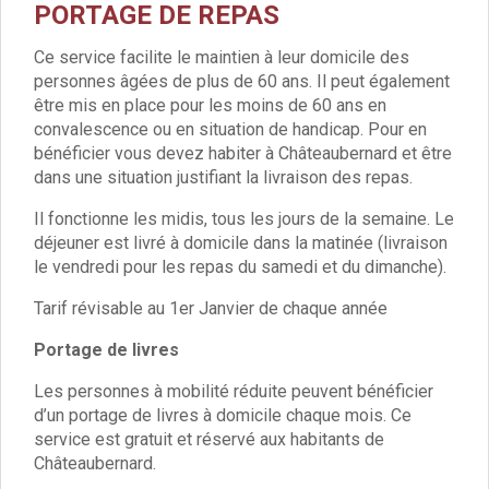
Enfance et jeunesse
PORTAGE DE REPAS
Crèche
Relais Assistantes Maternelles
Ce service facilite le maintien à leur domicile des
personnes âgées de plus de 60 ans. Il peut également
Écoles
être mis en place pour les moins de 60 ans en
Garderies
convalescence ou en situation de handicap. Pour en
Restauration scolaire
bénéficier vous devez habiter à Châteaubernard et être
Centres de loisirs
dans une situation justifiant la livraison des repas.
Solidarité
Services à domicile
Il fonctionne les midis, tous les jours de la semaine. Le
Jardins familiaux
déjeuner est livré à domicile dans la matinée (livraison
La Récré du Jeudi
le vendredi pour les repas du samedi et du dimanche).
Résidence sénior
Tarif révisable au 1er Janvier de chaque année
Règlementation accessibilité
La M.D.P.H.
Portage de livres
Aménagements en accessibilité
Les personnes à mobilité réduite peuvent bénéficier
Associations d’aide aux handicapés
d’un portage de livres à domicile chaque mois. Ce
Vie pratique
service est gratuit et réservé aux habitants de
Sécurité publique
Châteaubernard.
Marchés