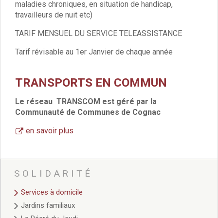
Sites culturels
maladies chroniques, en situation de handicap,
la Médiathèque
travailleurs de nuit etc)
le Castel
TARIF MENSUEL DU SERVICE TELEASSISTANCE
Conservatoire
les Salles d’exposition
Tarif révisable au 1er Janvier de chaque année
Expositions 2020
Expositions 2019
TRANSPORTS EN COMMUN
Expositions 2018
Expositions 2017
Le réseau TRANSCOM est géré par la
Expositions 2016
Communauté de Communes de Cognac
Expositions 2015
en savoir plus
Expositions 2014
Expositions 2013
Expositions 2012
Expositions 2011
SOLIDARITÉ
Expositions 2010
Événements culturels
Services à domicile
Rendez-vous photographes
Jardins familiaux
Rendez-vous inventifs