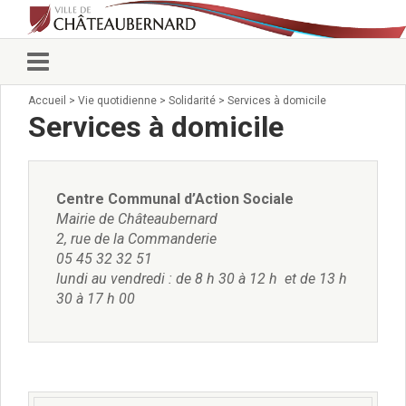
Accueil
>
Vie quotidienne
>
Solidarité
>
Services à domicile
Vie municipale
Services à domicile
Élus
Conseillers municipaux
Commissions 2026
Prendre rendez-vous
Centre Communal d’Action Sociale
Arrêtés du Maire
Mairie de Châteaubernard
Services municipaux
2, rue de la Commanderie
Organigramme
05 45 32 32 51
Pour venir nous voir
lundi au vendredi : de 8 h 30 à 12 h et de 13 h
30 à 17 h 00
État civil/élections/formalités
administratives
Services Techniques
C.C.A.S.
Affaires Scolaires