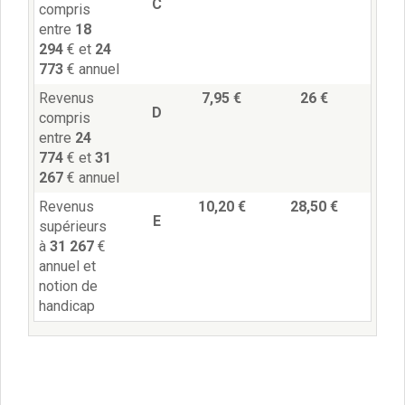
C
Délibérations 2021
compris
entre
18
Délibérations 2020
294
€ et
24
Délibérations 2019
773
€ annuel
Délibérations 2018
Délibérations 2017
Revenus
7,95 €
26 €
D
Délibérations 2016
compris
entre
24
Délibérations 2015
774
€ et
31
Délibérations 2014
267
€ annuel
Délibérations 2013
Délibérations 2012
Revenus
10,20 €
28,50 €
E
Délibérations 2011
supérieurs
à
31 267
€
Délibérations 2010
annuel et
Délibérations 2009
notion de
Délibérations 2008
handicap
Agenda réunions publiques
Marchés publics
Toutes les actualités
Vie quotidienne