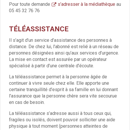
Santé
Pour toute demande
s’adresser à la médiathèque
au
Poste
05 45 32 76 76
Eau
Assainissement
TÉLÉASSISTANCE
Gaz
Électricité
Il s’agit d’un service d’assistance des personnes à
Initiation informatique
distance. De chez lui, l’abonné est relié à un réseau de
Environnement et cadre de vie
personnes désignées ainsi qu’aux services d’urgence.
Affichage libre
La mise en contact est assurée par un opérateur
spécialisé à partir d’une centrale d’écoute.
Gestion des déchets
Déchetterie
La téléassistance permet à la personne âgée de
Collectes
continuer à vivre seule chez elle. Elle apporte une
Points « apport volontaire »
certaine tranquillité d’esprit à sa famille en lui donnant
Compostage
l’assurance que la personne chère sera vite secourue
Canipoches
en cas de besoin.
Nuisibles
La téléassistance s’adresse aussi à tous ceux qui,
Rapports annuels des services
fragiles ou isolés, doivent pouvoir solliciter une aide
Vie culturelle et patrimoine
physique à tout moment (personnes atteintes de