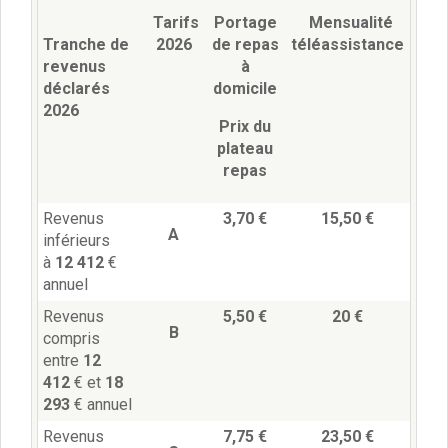
Vie associative
Tarifs
Portage
Mensualité
Police Municipale/règlementation
Tranche de
2026
de repas
téléassistance
Cimetière/réglementation funéraire
revenus
à
Services en ligne
déclarés
domicile
Licences boissons
2026
Inscriptions sur les listes électorales
Prix du
Cadastre
plateau
Plan Local d’Urbanisme intercommunal
repas
Actes d’état civil
Budgets
Revenus
3,70 €
15,50 €
A
inférieurs
Budget de Fonctionnement
à
12 412
€
Budget d’Investissement
annuel
Conseils municipaux
Règlement du conseil municipal
Revenus
5,50 €
20 €
B
Déliberations 2026
compris
entre
12
Délibérations 2025
412
€ et
18
Délibérations 2024
293
€ annuel
Délibérations 2023
Délibérations 2022
Revenus
7,75 €
23,50 €