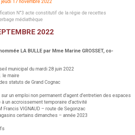
u jeudi 17 novembre 2022
tion N°3 acte constitutif de la régie de recettes
erbage médiathèque
SEPTEMBRE 2022
dénommée LA BULLE par Mme Marine GROSSET, co-
seil municipal du mardi 28 juin 2022
 le maire
n des statuts de Grand Cognac
l sur un emploi non permanent d’agent d’entretien des espaces
ié à un accroissement temporaire d’activité
– M Francis VIGNAUD – route de Segonzac
agasins certains dimanches – année 2023
ifs