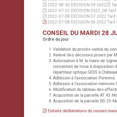
2022-08-30 DECISION 09-2022
Tar
2022-07-25 DECISION 2022_08 Tarif e
2022-07-08 DECISION 07-2022 Tarif e
2022-07-08 DECISION 06-2022 Tarif e
CONSEIL DU MARDI 28 J
Ordre du jour
Validation du procès-verbal du cons
Relevé des décisions prises par M.
Autorisation à M. le maire de sign
convention de mise à disposition d
répartiteur optique GE05 à Château
Adhésion à l’association Perennis
Adhésion à l’association mémoire f
Modification du tableau des effect
Acquisition de la parcelle AT 43
Acquisition de la parcelle BD 2
Extraits délibérations du conseil muni