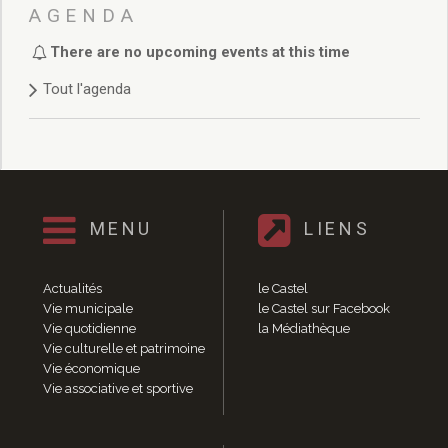
Délibérations 2021
AGENDA
Délibérations 2020
There are no upcoming events at this time
Délibérations 2019
Délibérations 2018
Tout l'agenda
Délibérations 2017
Délibérations 2016
Délibérations 2015
Délibérations 2014
Délibérations 2013
Délibérations 2012
MENU
LIENS
Délibérations 2011
Délibérations 2010
Actualités
le Castel
Délibérations 2009
Vie municipale
le Castel sur Facebook
Délibérations 2008
Vie quotidienne
la Médiathèque
Agenda réunions publiques
Vie culturelle et patrimoine
Vie économique
Marchés publics
Vie associative et sportive
Toutes les actualités
Vie quotidienne