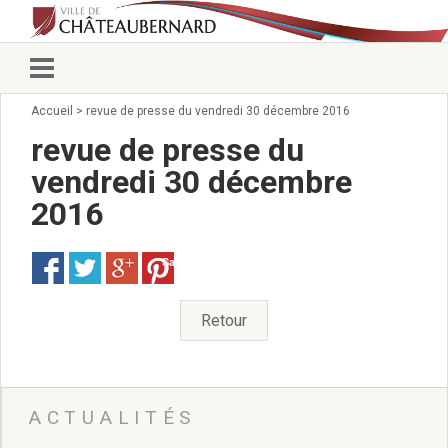
Accueil
>
revue de presse du vendredi 30 décembre 2016
Vie municipale
Élus
revue de presse du
Conseillers municipaux
vendredi 30 décembre
Commissions 2026
2016
Prendre rendez-vous
Arrêtés du Maire
Services municipaux
Save
Organigramme
Pour venir nous voir
Retour
État civil/élections/formalités
administratives
Services Techniques
C.C.A.S.
ACTUALITÉS
Affaires Scolaires