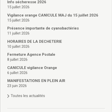
Vie associative
Info sécheresse 2026
Police Municipale/règlementation
15 juillet 2026
Cimetière/réglementation funéraire
Vigilance orange CANICULE MAJ du 15 juillet 2026
Services en ligne
15 juillet 2026
Licences boissons
Présence importante de cyanobactéries
Inscriptions sur les listes électorales
11 juillet 2026
Cadastre
HORAIRES DE LA DECHETERIE
Plan Local d’Urbanisme intercommunal
10 juillet 2026
Actes d’état civil
Budgets
Fermeture Agence Postale
8 juillet 2026
Budget de Fonctionnement
Budget d’Investissement
CANICULE vigilance Orange
Conseils municipaux
6 juillet 2026
Règlement du conseil municipal
MANIFESTATIONS EN PLEIN AIR
Déliberations 2026
23 juin 2026
Délibérations 2025
Toutes les actualités
Délibérations 2024
Délibérations 2023
Délibérations 2022