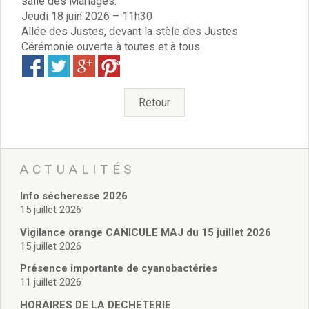
salle des Mariages.
Vie associative
Jeudi 18 juin 2026 – 11h30
Police Municipale/règlementation
Allée des Justes, devant la stèle des Justes
Cimetière/réglementation funéraire
Cérémonie ouverte à toutes et à tous.
Services en ligne
Save
Licences boissons
Inscriptions sur les listes électorales
Cadastre
Retour
Plan Local d’Urbanisme intercommunal
Actes d’état civil
Budgets
Budget de Fonctionnement
ACTUALITÉS
Budget d’Investissement
Info sécheresse 2026
Conseils municipaux
15 juillet 2026
Règlement du conseil municipal
Vigilance orange CANICULE MAJ du 15 juillet 2026
Déliberations 2026
15 juillet 2026
Délibérations 2025
Délibérations 2024
Présence importante de cyanobactéries
11 juillet 2026
Délibérations 2023
Délibérations 2022
HORAIRES DE LA DECHETERIE