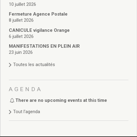
Délibérations 2021
10 juillet 2026
Délibérations 2020
Fermeture Agence Postale
Délibérations 2019
8 juillet 2026
Délibérations 2018
CANICULE vigilance Orange
Délibérations 2017
6 juillet 2026
Délibérations 2016
MANIFESTATIONS EN PLEIN AIR
Délibérations 2015
23 juin 2026
Délibérations 2014
Délibérations 2013
Toutes les actualités
Délibérations 2012
Délibérations 2011
Délibérations 2010
AGENDA
Délibérations 2009
Délibérations 2008
There are no upcoming events at this time
Agenda réunions publiques
Tout l'agenda
Marchés publics
Toutes les actualités
Vie quotidienne