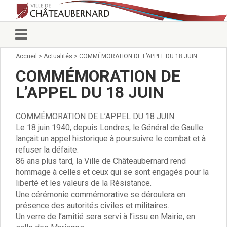
Accueil
>
Actualités
>
COMMÉMORATION DE L’APPEL DU 18 JUIN
Vie municipale
Élus
COMMÉMORATION DE
Conseillers municipaux
L’APPEL DU 18 JUIN
Commissions 2026
Prendre rendez-vous
COMMÉMORATION DE L’APPEL DU 18 JUIN
Arrêtés du Maire
Le 18 juin 1940, depuis Londres, le Général de Gaulle
Services municipaux
lançait un appel historique à poursuivre le combat et à
Organigramme
refuser la défaite.
Pour venir nous voir
86 ans plus tard, la Ville de Châteaubernard rend
État civil/élections/formalités
hommage à celles et ceux qui se sont engagés pour la
administratives
liberté et les valeurs de la Résistance.
Services Techniques
Une cérémonie commémorative se déroulera en
C.C.A.S.
présence des autorités civiles et militaires.
Affaires Scolaires
Un verre de l’amitié sera servi à l’issu en Mairie, en