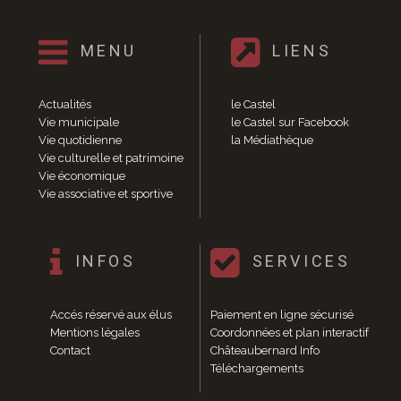
Enfance et jeunesse
Crèche
Relais Assistantes Maternelles
MENU
LIENS
Écoles
Garderies
Actualités
le Castel
Restauration scolaire
Vie municipale
le Castel sur Facebook
Centres de loisirs
Vie quotidienne
la Médiathèque
Solidarité
Vie culturelle et patrimoine
Services à domicile
Vie économique
Vie associative et sportive
Jardins familiaux
La Récré du Jeudi
Résidence sénior
INFOS
SERVICES
Règlementation accessibilité
La M.D.P.H.
Aménagements en accessibilité
Accés réservé aux élus
Paiement en ligne sécurisé
Associations d’aide aux handicapés
Mentions légales
Coordonnées et plan interactif
Vie pratique
Contact
Châteaubernard Info
Sécurité publique
Téléchargements
Marchés