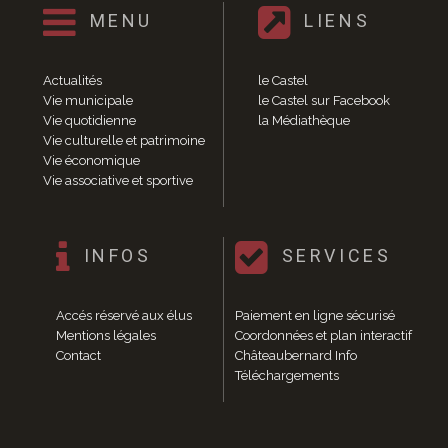
Enfance et jeunesse
MENU
LIENS
Crèche
Relais Assistantes Maternelles
Écoles
Actualités
le Castel
Garderies
Vie municipale
le Castel sur Facebook
Vie quotidienne
la Médiathèque
Restauration scolaire
Vie culturelle et patrimoine
Centres de loisirs
Vie économique
Solidarité
Vie associative et sportive
Services à domicile
Jardins familiaux
La Récré du Jeudi
INFOS
SERVICES
Résidence sénior
Règlementation accessibilité
La M.D.P.H.
Accés réservé aux élus
Paiement en ligne sécurisé
Mentions légales
Coordonnées et plan interactif
Aménagements en accessibilité
Contact
Châteaubernard Info
Associations d’aide aux handicapés
Téléchargements
Vie pratique
Sécurité publique
Marchés