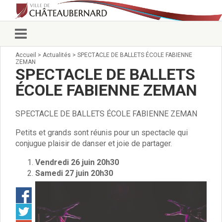
Accueil
>
Actualités
>
SPECTACLE DE BALLETS ÉCOLE FABIENNE
Vie municipale
ZEMAN
Élus
SPECTACLE DE BALLETS
Conseillers municipaux
ÉCOLE FABIENNE ZEMAN
Commissions 2026
Prendre rendez-vous
SPECTACLE DE BALLETS ÉCOLE FABIENNE ZEMAN
Arrêtés du Maire
Services municipaux
Petits et grands sont réunis pour un spectacle qui
Organigramme
conjugue plaisir de danser et joie de partager.
Pour venir nous voir
Vendredi 26 juin 20h30
État civil/élections/formalités
Samedi 27
juin 20h30
administratives
Services Techniques
C.C.A.S.
Affaires Scolaires