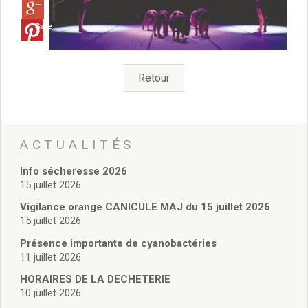
Vie associative
Police Municipale/règlementation
Save
Cimetière/réglementation funéraire
Services en ligne
Licences boissons
Retour
Inscriptions sur les listes électorales
Cadastre
Plan Local d’Urbanisme intercommunal
Actes d’état civil
ACTUALITÉS
Budgets
Budget de Fonctionnement
Info sécheresse 2026
Budget d’Investissement
15 juillet 2026
Conseils municipaux
Vigilance orange CANICULE MAJ du 15 juillet 2026
Règlement du conseil municipal
15 juillet 2026
Déliberations 2026
Présence importante de cyanobactéries
Délibérations 2025
11 juillet 2026
Délibérations 2024
HORAIRES DE LA DECHETERIE
Délibérations 2023
10 juillet 2026
Délibérations 2022