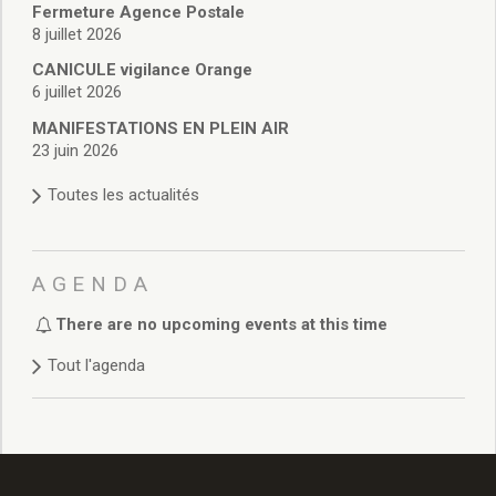
Délibérations 2021
Fermeture Agence Postale
8 juillet 2026
Délibérations 2020
Délibérations 2019
CANICULE vigilance Orange
Délibérations 2018
6 juillet 2026
Délibérations 2017
MANIFESTATIONS EN PLEIN AIR
Délibérations 2016
23 juin 2026
Délibérations 2015
Toutes les actualités
Délibérations 2014
Délibérations 2013
Délibérations 2012
Délibérations 2011
AGENDA
Délibérations 2010
There are no upcoming events at this time
Délibérations 2009
Délibérations 2008
Tout l'agenda
Agenda réunions publiques
Marchés publics
Toutes les actualités
Vie quotidienne