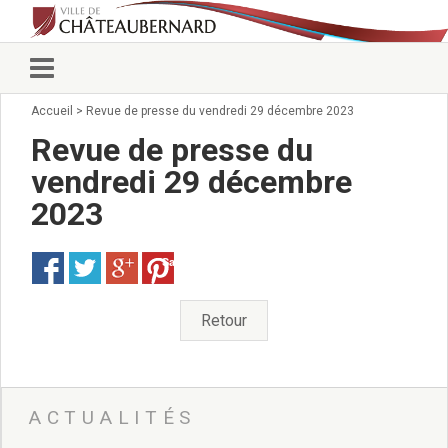
Accueil
>
Revue de presse du vendredi 29 décembre 2023
Vie municipale
Élus
Revue de presse du
Conseillers municipaux
vendredi 29 décembre
Commissions 2026
2023
Prendre rendez-vous
Arrêtés du Maire
Services municipaux
Save
Organigramme
Pour venir nous voir
Retour
État civil/élections/formalités
administratives
Services Techniques
C.C.A.S.
ACTUALITÉS
Affaires Scolaires