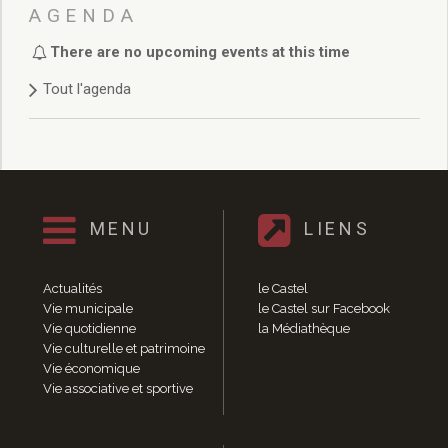
Délibérations 2021
AGENDA
Délibérations 2020
There are no upcoming events at this time
Délibérations 2019
Délibérations 2018
Tout l'agenda
Délibérations 2017
Délibérations 2016
Délibérations 2015
Délibérations 2014
Délibérations 2013
Délibérations 2012
MENU
LIENS
Délibérations 2011
Délibérations 2010
Actualités
le Castel
Délibérations 2009
Vie municipale
le Castel sur Facebook
Délibérations 2008
Vie quotidienne
la Médiathèque
Agenda réunions publiques
Vie culturelle et patrimoine
Vie économique
Marchés publics
Vie associative et sportive
Toutes les actualités
Vie quotidienne