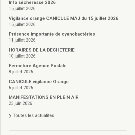
Vie associative
Info sécheresse 2026
Police Municipale/règlementation
15 juillet 2026
Cimetière/réglementation funéraire
Vigilance orange CANICULE MAJ du 15 juillet 2026
Services en ligne
15 juillet 2026
Licences boissons
Présence importante de cyanobactéries
Inscriptions sur les listes électorales
11 juillet 2026
Cadastre
HORAIRES DE LA DECHETERIE
Plan Local d’Urbanisme intercommunal
10 juillet 2026
Actes d’état civil
Budgets
Fermeture Agence Postale
8 juillet 2026
Budget de Fonctionnement
Budget d’Investissement
CANICULE vigilance Orange
Conseils municipaux
6 juillet 2026
Règlement du conseil municipal
MANIFESTATIONS EN PLEIN AIR
Déliberations 2026
23 juin 2026
Délibérations 2025
Toutes les actualités
Délibérations 2024
Délibérations 2023
Délibérations 2022