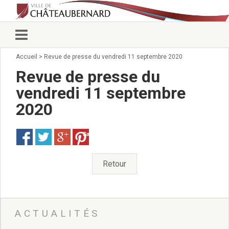
Accueil
>
Revue de presse du vendredi 11 septembre 2020
Vie municipale
Élus
Revue de presse du
Conseillers municipaux
vendredi 11 septembre
Commissions 2026
2020
Prendre rendez-vous
Arrêtés du Maire
Services municipaux
Save
Organigramme
Pour venir nous voir
Retour
État civil/élections/formalités
administratives
Services Techniques
C.C.A.S.
ACTUALITÉS
Affaires Scolaires