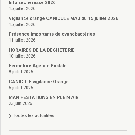
Vie associative
Info sécheresse 2026
Police Municipale/règlementation
15 juillet 2026
Cimetière/réglementation funéraire
Vigilance orange CANICULE MAJ du 15 juillet 2026
Services en ligne
15 juillet 2026
Licences boissons
Présence importante de cyanobactéries
Inscriptions sur les listes électorales
11 juillet 2026
Cadastre
HORAIRES DE LA DECHETERIE
Plan Local d’Urbanisme intercommunal
10 juillet 2026
Actes d’état civil
Budgets
Fermeture Agence Postale
8 juillet 2026
Budget de Fonctionnement
Budget d’Investissement
CANICULE vigilance Orange
Conseils municipaux
6 juillet 2026
Règlement du conseil municipal
MANIFESTATIONS EN PLEIN AIR
Déliberations 2026
23 juin 2026
Délibérations 2025
Toutes les actualités
Délibérations 2024
Délibérations 2023
Délibérations 2022