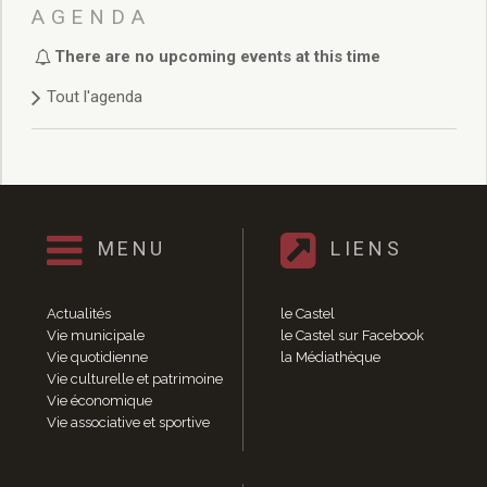
Délibérations 2021
AGENDA
Délibérations 2020
There are no upcoming events at this time
Délibérations 2019
Délibérations 2018
Tout l'agenda
Délibérations 2017
Délibérations 2016
Délibérations 2015
Délibérations 2014
Délibérations 2013
Délibérations 2012
MENU
LIENS
Délibérations 2011
Délibérations 2010
Actualités
le Castel
Délibérations 2009
Vie municipale
le Castel sur Facebook
Délibérations 2008
Vie quotidienne
la Médiathèque
Agenda réunions publiques
Vie culturelle et patrimoine
Vie économique
Marchés publics
Vie associative et sportive
Toutes les actualités
Vie quotidienne