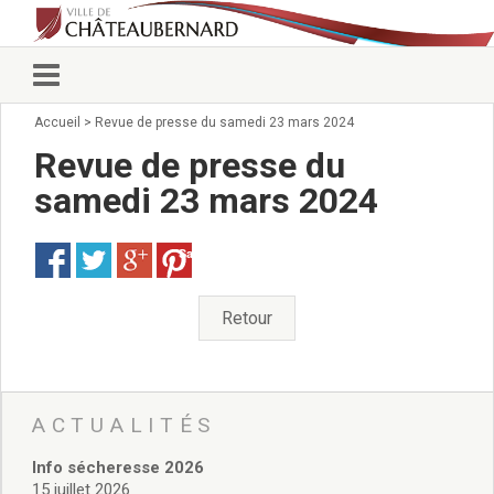
Accueil
>
Revue de presse du samedi 23 mars 2024
Vie municipale
Élus
Revue de presse du
Conseillers municipaux
samedi 23 mars 2024
Commissions 2026
Prendre rendez-vous
Save
Arrêtés du Maire
Services municipaux
Organigramme
Retour
Pour venir nous voir
État civil/élections/formalités
administratives
Services Techniques
ACTUALITÉS
C.C.A.S.
Info sécheresse 2026
Affaires Scolaires
15 juillet 2026