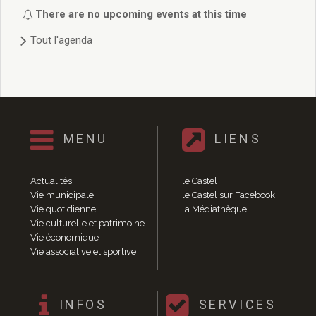
Délibérations 2021
There are no upcoming events at this time
Délibérations 2020
Tout l'agenda
Délibérations 2019
Délibérations 2018
Délibérations 2017
Délibérations 2016
Délibérations 2015
Délibérations 2014
MENU
LIENS
Délibérations 2013
Délibérations 2012
Délibérations 2011
Actualités
le Castel
Délibérations 2010
Vie municipale
le Castel sur Facebook
Vie quotidienne
la Médiathèque
Délibérations 2009
Vie culturelle et patrimoine
Délibérations 2008
Vie économique
Agenda réunions publiques
Vie associative et sportive
Marchés publics
Toutes les actualités
Vie quotidienne
INFOS
SERVICES