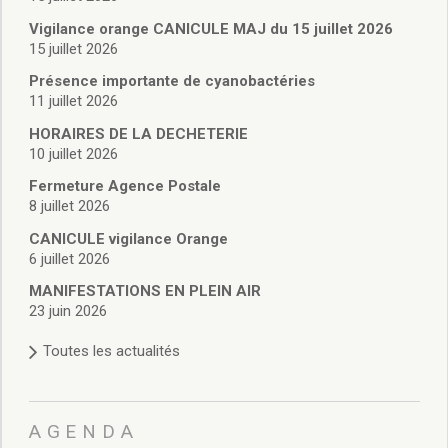
Vie associative
Police Municipale/règlementation
Vigilance orange CANICULE MAJ du 15 juillet 2026
15 juillet 2026
Cimetière/réglementation funéraire
Services en ligne
Présence importante de cyanobactéries
Licences boissons
11 juillet 2026
Inscriptions sur les listes électorales
HORAIRES DE LA DECHETERIE
Cadastre
10 juillet 2026
Plan Local d’Urbanisme intercommunal
Fermeture Agence Postale
Actes d’état civil
8 juillet 2026
Budgets
CANICULE vigilance Orange
Budget de Fonctionnement
6 juillet 2026
Budget d’Investissement
Conseils municipaux
MANIFESTATIONS EN PLEIN AIR
23 juin 2026
Règlement du conseil municipal
Déliberations 2026
Toutes les actualités
Délibérations 2025
Délibérations 2024
Délibérations 2023
AGENDA
Délibérations 2022