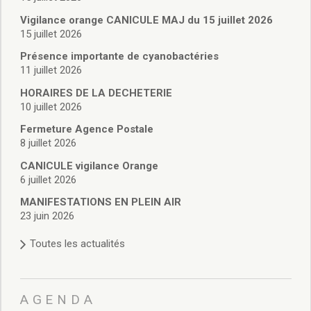
Vie associative
Police Municipale/règlementation
Vigilance orange CANICULE MAJ du 15 juillet 2026
15 juillet 2026
Cimetière/réglementation funéraire
Services en ligne
Présence importante de cyanobactéries
Licences boissons
11 juillet 2026
Inscriptions sur les listes électorales
HORAIRES DE LA DECHETERIE
Cadastre
10 juillet 2026
Plan Local d’Urbanisme intercommunal
Fermeture Agence Postale
Actes d’état civil
8 juillet 2026
Budgets
CANICULE vigilance Orange
Budget de Fonctionnement
6 juillet 2026
Budget d’Investissement
Conseils municipaux
MANIFESTATIONS EN PLEIN AIR
23 juin 2026
Règlement du conseil municipal
Déliberations 2026
Toutes les actualités
Délibérations 2025
Délibérations 2024
Délibérations 2023
AGENDA
Délibérations 2022