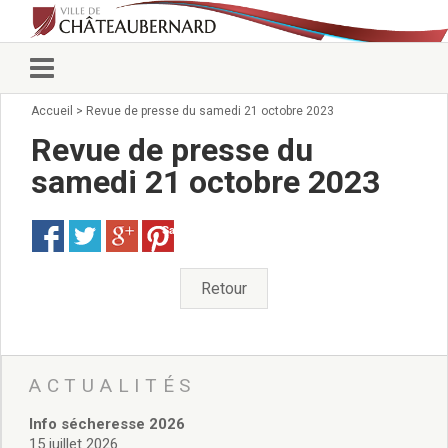
Accueil
>
Revue de presse du samedi 21 octobre 2023
Vie municipale
Élus
Revue de presse du
Conseillers municipaux
samedi 21 octobre 2023
Commissions 2026
Prendre rendez-vous
Save
Arrêtés du Maire
Services municipaux
Organigramme
Retour
Pour venir nous voir
État civil/élections/formalités
administratives
Services Techniques
ACTUALITÉS
C.C.A.S.
Info sécheresse 2026
Affaires Scolaires
15 juillet 2026