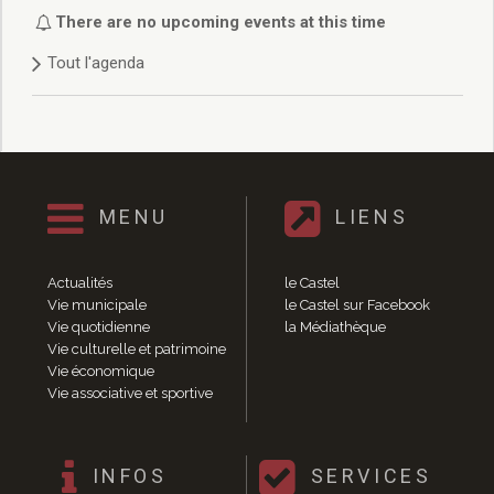
Délibérations 2021
There are no upcoming events at this time
Délibérations 2020
Tout l'agenda
Délibérations 2019
Délibérations 2018
Délibérations 2017
Délibérations 2016
Délibérations 2015
Délibérations 2014
MENU
LIENS
Délibérations 2013
Délibérations 2012
Délibérations 2011
Actualités
le Castel
Délibérations 2010
Vie municipale
le Castel sur Facebook
Vie quotidienne
la Médiathèque
Délibérations 2009
Vie culturelle et patrimoine
Délibérations 2008
Vie économique
Agenda réunions publiques
Vie associative et sportive
Marchés publics
Toutes les actualités
Vie quotidienne
INFOS
SERVICES