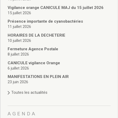
Vie associative
Police Municipale/règlementation
Vigilance orange CANICULE MAJ du 15 juillet 2026
15 juillet 2026
Cimetière/réglementation funéraire
Services en ligne
Présence importante de cyanobactéries
Licences boissons
11 juillet 2026
Inscriptions sur les listes électorales
HORAIRES DE LA DECHETERIE
Cadastre
10 juillet 2026
Plan Local d’Urbanisme intercommunal
Fermeture Agence Postale
Actes d’état civil
8 juillet 2026
Budgets
CANICULE vigilance Orange
Budget de Fonctionnement
6 juillet 2026
Budget d’Investissement
Conseils municipaux
MANIFESTATIONS EN PLEIN AIR
23 juin 2026
Règlement du conseil municipal
Déliberations 2026
Toutes les actualités
Délibérations 2025
Délibérations 2024
Délibérations 2023
AGENDA
Délibérations 2022