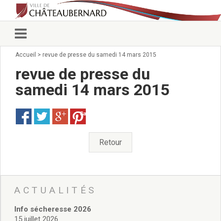
Accueil
>
revue de presse du samedi 14 mars 2015
Vie municipale
Élus
revue de presse du
Conseillers municipaux
samedi 14 mars 2015
Commissions 2026
Prendre rendez-vous
Save
Arrêtés du Maire
Services municipaux
Organigramme
Retour
Pour venir nous voir
État civil/élections/formalités
administratives
Services Techniques
ACTUALITÉS
C.C.A.S.
Info sécheresse 2026
Affaires Scolaires
15 juillet 2026