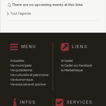
Délibérations 2021
There are no upcoming events at this time
Délibérations 2020
Tout l'agenda
Délibérations 2019
Délibérations 2018
Délibérations 2017
Délibérations 2016
Délibérations 2015
Délibérations 2014
MENU
LIENS
Délibérations 2013
Délibérations 2012
Délibérations 2011
Actualités
le Castel
Délibérations 2010
Vie municipale
le Castel sur Facebook
Vie quotidienne
la Médiathèque
Délibérations 2009
Vie culturelle et patrimoine
Délibérations 2008
Vie économique
Agenda réunions publiques
Vie associative et sportive
Marchés publics
Toutes les actualités
Vie quotidienne
INFOS
SERVICES