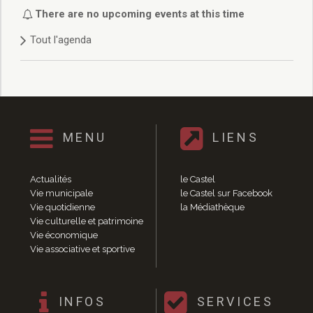
Délibérations 2021
There are no upcoming events at this time
Délibérations 2020
Tout l'agenda
Délibérations 2019
Délibérations 2018
Délibérations 2017
Délibérations 2016
Délibérations 2015
Délibérations 2014
MENU
LIENS
Délibérations 2013
Délibérations 2012
Délibérations 2011
Actualités
le Castel
Délibérations 2010
Vie municipale
le Castel sur Facebook
Vie quotidienne
la Médiathèque
Délibérations 2009
Vie culturelle et patrimoine
Délibérations 2008
Vie économique
Agenda réunions publiques
Vie associative et sportive
Marchés publics
Toutes les actualités
Vie quotidienne
INFOS
SERVICES