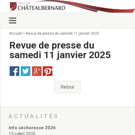
Accueil
>
Revue de presse du samedi 11 janvier 2025
Vie municipale
Élus
Revue de presse du
Conseillers municipaux
samedi 11 janvier 2025
Commissions 2026
Prendre rendez-vous
Save
Arrêtés du Maire
Services municipaux
Organigramme
Retour
Pour venir nous voir
État civil/élections/formalités
administratives
Services Techniques
ACTUALITÉS
C.C.A.S.
Info sécheresse 2026
Affaires Scolaires
15 juillet 2026