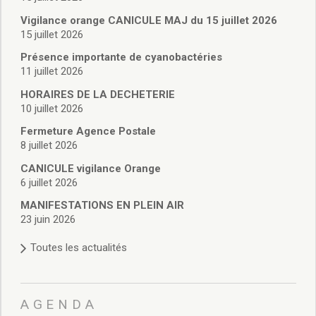
Vie associative
Police Municipale/règlementation
Vigilance orange CANICULE MAJ du 15 juillet 2026
15 juillet 2026
Cimetière/réglementation funéraire
Services en ligne
Présence importante de cyanobactéries
Licences boissons
11 juillet 2026
Inscriptions sur les listes électorales
HORAIRES DE LA DECHETERIE
Cadastre
10 juillet 2026
Plan Local d’Urbanisme intercommunal
Fermeture Agence Postale
Actes d’état civil
8 juillet 2026
Budgets
CANICULE vigilance Orange
Budget de Fonctionnement
6 juillet 2026
Budget d’Investissement
Conseils municipaux
MANIFESTATIONS EN PLEIN AIR
23 juin 2026
Règlement du conseil municipal
Déliberations 2026
Toutes les actualités
Délibérations 2025
Délibérations 2024
Délibérations 2023
AGENDA
Délibérations 2022