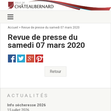
Accueil
>
Revue de presse du samedi 07 mars 2020
Vie municipale
Élus
Revue de presse du
Conseillers municipaux
samedi 07 mars 2020
Commissions 2026
Prendre rendez-vous
Save
Arrêtés du Maire
Services municipaux
Organigramme
Retour
Pour venir nous voir
État civil/élections/formalités
administratives
Services Techniques
ACTUALITÉS
C.C.A.S.
Info sécheresse 2026
Affaires Scolaires
15 juillet 2026