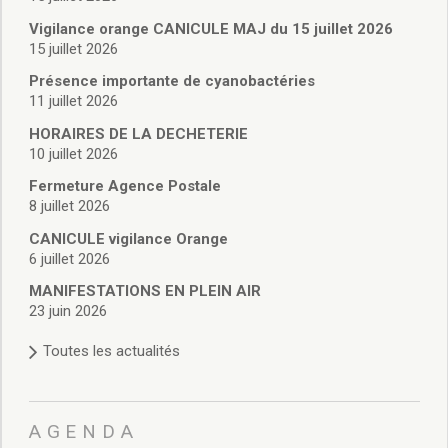
Vie associative
Police Municipale/règlementation
Vigilance orange CANICULE MAJ du 15 juillet 2026
15 juillet 2026
Cimetière/réglementation funéraire
Services en ligne
Présence importante de cyanobactéries
Licences boissons
11 juillet 2026
Inscriptions sur les listes électorales
HORAIRES DE LA DECHETERIE
Cadastre
10 juillet 2026
Plan Local d’Urbanisme intercommunal
Fermeture Agence Postale
Actes d’état civil
8 juillet 2026
Budgets
CANICULE vigilance Orange
Budget de Fonctionnement
6 juillet 2026
Budget d’Investissement
Conseils municipaux
MANIFESTATIONS EN PLEIN AIR
23 juin 2026
Règlement du conseil municipal
Déliberations 2026
Toutes les actualités
Délibérations 2025
Délibérations 2024
Délibérations 2023
AGENDA
Délibérations 2022