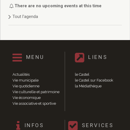
Délibérations 2021
There are no upcoming events at this time
Délibérations 2020
Tout l'agenda
Délibérations 2019
Délibérations 2018
Délibérations 2017
Délibérations 2016
Délibérations 2015
Délibérations 2014
MENU
LIENS
Délibérations 2013
Délibérations 2012
Délibérations 2011
Actualités
le Castel
Délibérations 2010
Vie municipale
le Castel sur Facebook
Vie quotidienne
la Médiathèque
Délibérations 2009
Vie culturelle et patrimoine
Délibérations 2008
Vie économique
Agenda réunions publiques
Vie associative et sportive
Marchés publics
Toutes les actualités
Vie quotidienne
INFOS
SERVICES