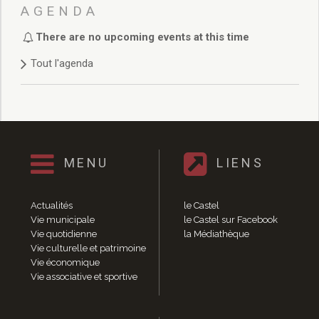
Délibérations 2021
AGENDA
Délibérations 2020
There are no upcoming events at this time
Délibérations 2019
Délibérations 2018
Tout l'agenda
Délibérations 2017
Délibérations 2016
Délibérations 2015
Délibérations 2014
Délibérations 2013
Délibérations 2012
MENU
LIENS
Délibérations 2011
Délibérations 2010
Actualités
le Castel
Délibérations 2009
Vie municipale
le Castel sur Facebook
Délibérations 2008
Vie quotidienne
la Médiathèque
Agenda réunions publiques
Vie culturelle et patrimoine
Vie économique
Marchés publics
Vie associative et sportive
Toutes les actualités
Vie quotidienne