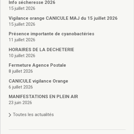
Vie associative
Info sécheresse 2026
Police Municipale/règlementation
15 juillet 2026
Cimetière/réglementation funéraire
Vigilance orange CANICULE MAJ du 15 juillet 2026
Services en ligne
15 juillet 2026
Licences boissons
Présence importante de cyanobactéries
Inscriptions sur les listes électorales
11 juillet 2026
Cadastre
HORAIRES DE LA DECHETERIE
Plan Local d’Urbanisme intercommunal
10 juillet 2026
Actes d’état civil
Budgets
Fermeture Agence Postale
8 juillet 2026
Budget de Fonctionnement
Budget d’Investissement
CANICULE vigilance Orange
Conseils municipaux
6 juillet 2026
Règlement du conseil municipal
MANIFESTATIONS EN PLEIN AIR
Déliberations 2026
23 juin 2026
Délibérations 2025
Toutes les actualités
Délibérations 2024
Délibérations 2023
Délibérations 2022