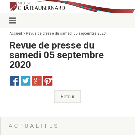
Accueil
>
Revue de presse du samedi 05 septembre 2020
Vie municipale
Élus
Revue de presse du
Conseillers municipaux
samedi 05 septembre
Commissions 2026
2020
Prendre rendez-vous
Arrêtés du Maire
Services municipaux
Save
Organigramme
Pour venir nous voir
Retour
État civil/élections/formalités
administratives
Services Techniques
C.C.A.S.
ACTUALITÉS
Affaires Scolaires