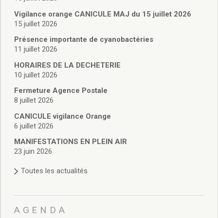
Vie associative
Police Municipale/règlementation
Vigilance orange CANICULE MAJ du 15 juillet 2026
15 juillet 2026
Cimetière/réglementation funéraire
Services en ligne
Présence importante de cyanobactéries
Licences boissons
11 juillet 2026
Inscriptions sur les listes électorales
HORAIRES DE LA DECHETERIE
Cadastre
10 juillet 2026
Plan Local d’Urbanisme intercommunal
Fermeture Agence Postale
Actes d’état civil
8 juillet 2026
Budgets
CANICULE vigilance Orange
Budget de Fonctionnement
6 juillet 2026
Budget d’Investissement
Conseils municipaux
MANIFESTATIONS EN PLEIN AIR
23 juin 2026
Règlement du conseil municipal
Déliberations 2026
Toutes les actualités
Délibérations 2025
Délibérations 2024
Délibérations 2023
AGENDA
Délibérations 2022