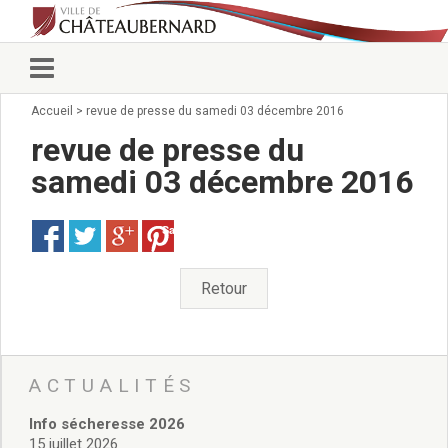
Accueil
>
revue de presse du samedi 03 décembre 2016
Vie municipale
Élus
revue de presse du
Conseillers municipaux
samedi 03 décembre 2016
Commissions 2026
Prendre rendez-vous
Save
Arrêtés du Maire
Services municipaux
Organigramme
Retour
Pour venir nous voir
État civil/élections/formalités
administratives
Services Techniques
ACTUALITÉS
C.C.A.S.
Info sécheresse 2026
Affaires Scolaires
15 juillet 2026