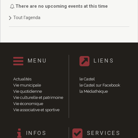
Délibérations 2021
There are no upcoming events at this time
Délibérations 2020
Tout l'agenda
Délibérations 2019
Délibérations 2018
Délibérations 2017
Délibérations 2016
Délibérations 2015
Délibérations 2014
MENU
LIENS
Délibérations 2013
Délibérations 2012
Délibérations 2011
Actualités
le Castel
Délibérations 2010
Vie municipale
le Castel sur Facebook
Vie quotidienne
la Médiathèque
Délibérations 2009
Vie culturelle et patrimoine
Délibérations 2008
Vie économique
Agenda réunions publiques
Vie associative et sportive
Marchés publics
Toutes les actualités
Vie quotidienne
INFOS
SERVICES