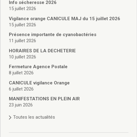
Vie associative
Info sécheresse 2026
Police Municipale/règlementation
15 juillet 2026
Cimetière/réglementation funéraire
Vigilance orange CANICULE MAJ du 15 juillet 2026
Services en ligne
15 juillet 2026
Licences boissons
Présence importante de cyanobactéries
Inscriptions sur les listes électorales
11 juillet 2026
Cadastre
HORAIRES DE LA DECHETERIE
Plan Local d’Urbanisme intercommunal
10 juillet 2026
Actes d’état civil
Budgets
Fermeture Agence Postale
8 juillet 2026
Budget de Fonctionnement
Budget d’Investissement
CANICULE vigilance Orange
Conseils municipaux
6 juillet 2026
Règlement du conseil municipal
MANIFESTATIONS EN PLEIN AIR
Déliberations 2026
23 juin 2026
Délibérations 2025
Toutes les actualités
Délibérations 2024
Délibérations 2023
Délibérations 2022