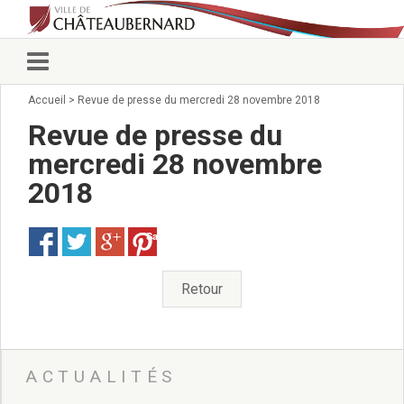
Accueil
>
Revue de presse du mercredi 28 novembre 2018
Vie municipale
Élus
Revue de presse du
Conseillers municipaux
mercredi 28 novembre
Commissions 2026
2018
Prendre rendez-vous
Arrêtés du Maire
Services municipaux
Save
Organigramme
Pour venir nous voir
Retour
État civil/élections/formalités
administratives
Services Techniques
C.C.A.S.
ACTUALITÉS
Affaires Scolaires