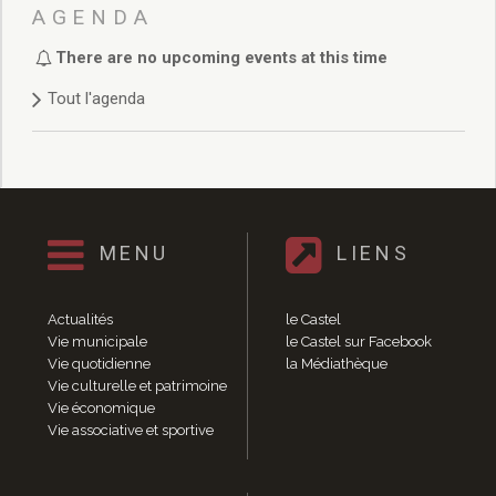
Délibérations 2021
AGENDA
Délibérations 2020
There are no upcoming events at this time
Délibérations 2019
Délibérations 2018
Tout l'agenda
Délibérations 2017
Délibérations 2016
Délibérations 2015
Délibérations 2014
Délibérations 2013
Délibérations 2012
MENU
LIENS
Délibérations 2011
Délibérations 2010
Actualités
le Castel
Délibérations 2009
Vie municipale
le Castel sur Facebook
Délibérations 2008
Vie quotidienne
la Médiathèque
Agenda réunions publiques
Vie culturelle et patrimoine
Vie économique
Marchés publics
Vie associative et sportive
Toutes les actualités
Vie quotidienne