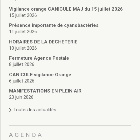
Vie associative
Police Municipale/règlementation
Vigilance orange CANICULE MAJ du 15 juillet 2026
15 juillet 2026
Cimetière/réglementation funéraire
Services en ligne
Présence importante de cyanobactéries
Licences boissons
11 juillet 2026
Inscriptions sur les listes électorales
HORAIRES DE LA DECHETERIE
Cadastre
10 juillet 2026
Plan Local d’Urbanisme intercommunal
Fermeture Agence Postale
Actes d’état civil
8 juillet 2026
Budgets
CANICULE vigilance Orange
Budget de Fonctionnement
6 juillet 2026
Budget d’Investissement
Conseils municipaux
MANIFESTATIONS EN PLEIN AIR
23 juin 2026
Règlement du conseil municipal
Déliberations 2026
Toutes les actualités
Délibérations 2025
Délibérations 2024
Délibérations 2023
AGENDA
Délibérations 2022