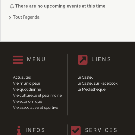
Délibérations 2021
There are no upcoming events at this time
Délibérations 2020
Tout l'agenda
Délibérations 2019
Délibérations 2018
Délibérations 2017
Délibérations 2016
Délibérations 2015
Délibérations 2014
MENU
LIENS
Délibérations 2013
Délibérations 2012
Délibérations 2011
Actualités
le Castel
Délibérations 2010
Vie municipale
le Castel sur Facebook
Vie quotidienne
la Médiathèque
Délibérations 2009
Vie culturelle et patrimoine
Délibérations 2008
Vie économique
Agenda réunions publiques
Vie associative et sportive
Marchés publics
Toutes les actualités
Vie quotidienne
INFOS
SERVICES