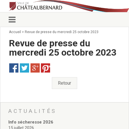
Accueil
>
Revue de presse du mercredi 25 octobre 2023
Vie municipale
Élus
Revue de presse du
Conseillers municipaux
mercredi 25 octobre 2023
Commissions 2026
Prendre rendez-vous
Save
Arrêtés du Maire
Services municipaux
Organigramme
Retour
Pour venir nous voir
État civil/élections/formalités
administratives
Services Techniques
ACTUALITÉS
C.C.A.S.
Info sécheresse 2026
Affaires Scolaires
15 juillet 2026