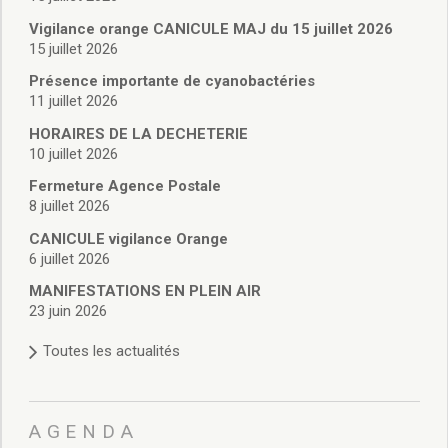
Vie associative
Police Municipale/règlementation
Vigilance orange CANICULE MAJ du 15 juillet 2026
15 juillet 2026
Cimetière/réglementation funéraire
Services en ligne
Présence importante de cyanobactéries
Licences boissons
11 juillet 2026
Inscriptions sur les listes électorales
HORAIRES DE LA DECHETERIE
Cadastre
10 juillet 2026
Plan Local d’Urbanisme intercommunal
Fermeture Agence Postale
Actes d’état civil
8 juillet 2026
Budgets
CANICULE vigilance Orange
Budget de Fonctionnement
6 juillet 2026
Budget d’Investissement
Conseils municipaux
MANIFESTATIONS EN PLEIN AIR
23 juin 2026
Règlement du conseil municipal
Déliberations 2026
Toutes les actualités
Délibérations 2025
Délibérations 2024
Délibérations 2023
AGENDA
Délibérations 2022