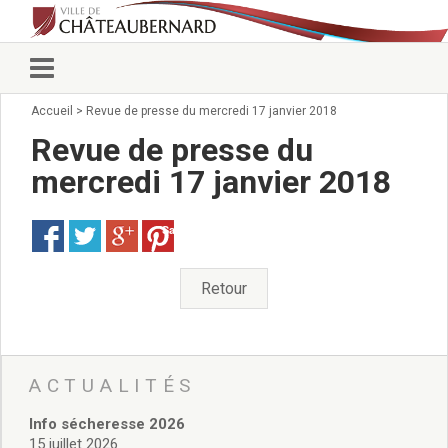
Accueil
>
Revue de presse du mercredi 17 janvier 2018
Vie municipale
Élus
Revue de presse du
Conseillers municipaux
mercredi 17 janvier 2018
Commissions 2026
Prendre rendez-vous
Save
Arrêtés du Maire
Services municipaux
Organigramme
Retour
Pour venir nous voir
État civil/élections/formalités
administratives
Services Techniques
ACTUALITÉS
C.C.A.S.
Info sécheresse 2026
Affaires Scolaires
15 juillet 2026