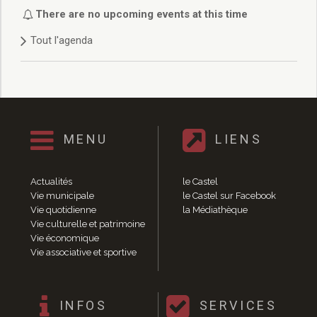
Délibérations 2021
There are no upcoming events at this time
Délibérations 2020
Tout l'agenda
Délibérations 2019
Délibérations 2018
Délibérations 2017
Délibérations 2016
Délibérations 2015
Délibérations 2014
MENU
LIENS
Délibérations 2013
Délibérations 2012
Délibérations 2011
Actualités
le Castel
Délibérations 2010
Vie municipale
le Castel sur Facebook
Vie quotidienne
la Médiathèque
Délibérations 2009
Vie culturelle et patrimoine
Délibérations 2008
Vie économique
Agenda réunions publiques
Vie associative et sportive
Marchés publics
Toutes les actualités
Vie quotidienne
INFOS
SERVICES