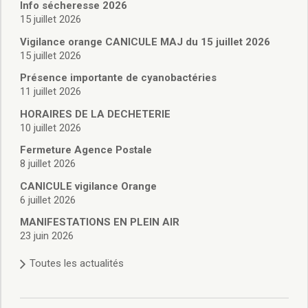
Vie associative
Info sécheresse 2026
Police Municipale/règlementation
15 juillet 2026
Cimetière/réglementation funéraire
Vigilance orange CANICULE MAJ du 15 juillet 2026
Services en ligne
15 juillet 2026
Licences boissons
Présence importante de cyanobactéries
Inscriptions sur les listes électorales
11 juillet 2026
Cadastre
HORAIRES DE LA DECHETERIE
Plan Local d’Urbanisme intercommunal
10 juillet 2026
Actes d’état civil
Budgets
Fermeture Agence Postale
8 juillet 2026
Budget de Fonctionnement
Budget d’Investissement
CANICULE vigilance Orange
Conseils municipaux
6 juillet 2026
Règlement du conseil municipal
MANIFESTATIONS EN PLEIN AIR
Déliberations 2026
23 juin 2026
Délibérations 2025
Toutes les actualités
Délibérations 2024
Délibérations 2023
Délibérations 2022