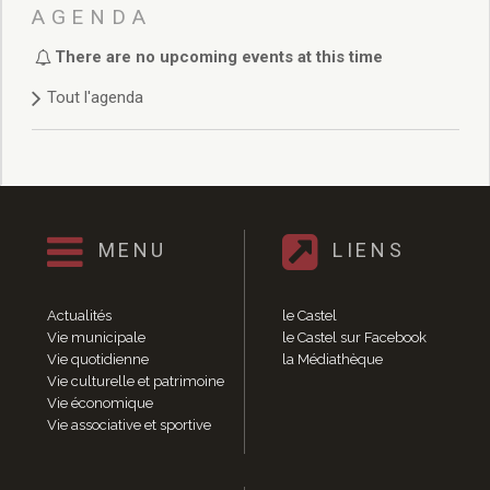
Délibérations 2021
AGENDA
Délibérations 2020
There are no upcoming events at this time
Délibérations 2019
Délibérations 2018
Tout l'agenda
Délibérations 2017
Délibérations 2016
Délibérations 2015
Délibérations 2014
Délibérations 2013
Délibérations 2012
MENU
LIENS
Délibérations 2011
Délibérations 2010
Actualités
le Castel
Délibérations 2009
Vie municipale
le Castel sur Facebook
Délibérations 2008
Vie quotidienne
la Médiathèque
Agenda réunions publiques
Vie culturelle et patrimoine
Vie économique
Marchés publics
Vie associative et sportive
Toutes les actualités
Vie quotidienne