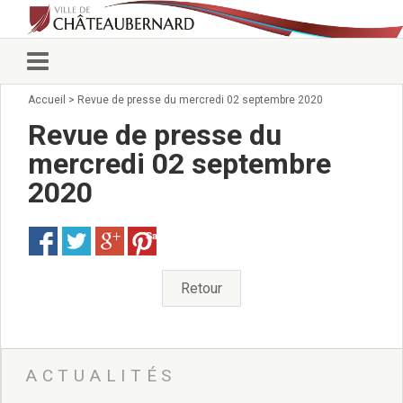
Accueil
>
Revue de presse du mercredi 02 septembre 2020
Vie municipale
Élus
Revue de presse du
Conseillers municipaux
mercredi 02 septembre
Commissions 2026
2020
Prendre rendez-vous
Arrêtés du Maire
Services municipaux
Save
Organigramme
Pour venir nous voir
Retour
État civil/élections/formalités
administratives
Services Techniques
C.C.A.S.
ACTUALITÉS
Affaires Scolaires