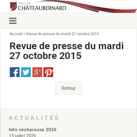
Accueil
>
Revue de presse du mardi 27 octobre 2015
Vie municipale
Élus
Revue de presse du mardi
Conseillers municipaux
27 octobre 2015
Commissions 2026
Prendre rendez-vous
Save
Arrêtés du Maire
Services municipaux
Organigramme
Retour
Pour venir nous voir
État civil/élections/formalités
administratives
Services Techniques
ACTUALITÉS
C.C.A.S.
Info sécheresse 2026
Affaires Scolaires
15 juillet 2026