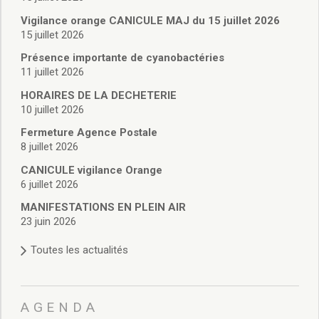
Vie associative
Police Municipale/règlementation
Vigilance orange CANICULE MAJ du 15 juillet 2026
15 juillet 2026
Cimetière/réglementation funéraire
Services en ligne
Présence importante de cyanobactéries
Licences boissons
11 juillet 2026
Inscriptions sur les listes électorales
HORAIRES DE LA DECHETERIE
Cadastre
10 juillet 2026
Plan Local d’Urbanisme intercommunal
Fermeture Agence Postale
Actes d’état civil
8 juillet 2026
Budgets
CANICULE vigilance Orange
Budget de Fonctionnement
6 juillet 2026
Budget d’Investissement
Conseils municipaux
MANIFESTATIONS EN PLEIN AIR
23 juin 2026
Règlement du conseil municipal
Déliberations 2026
Toutes les actualités
Délibérations 2025
Délibérations 2024
Délibérations 2023
AGENDA
Délibérations 2022