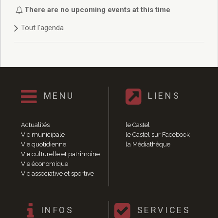
Délibérations 2021
There are no upcoming events at this time
Délibérations 2020
Tout l'agenda
Délibérations 2019
Délibérations 2018
Délibérations 2017
Délibérations 2016
Délibérations 2015
Délibérations 2014
MENU
LIENS
Délibérations 2013
Délibérations 2012
Délibérations 2011
Actualités
le Castel
Délibérations 2010
Vie municipale
le Castel sur Facebook
Vie quotidienne
la Médiathèque
Délibérations 2009
Vie culturelle et patrimoine
Délibérations 2008
Vie économique
Agenda réunions publiques
Vie associative et sportive
Marchés publics
Toutes les actualités
Vie quotidienne
INFOS
SERVICES