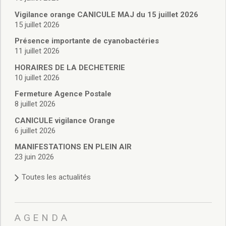
Vie associative
Police Municipale/règlementation
Vigilance orange CANICULE MAJ du 15 juillet 2026
15 juillet 2026
Cimetière/réglementation funéraire
Services en ligne
Présence importante de cyanobactéries
Licences boissons
11 juillet 2026
Inscriptions sur les listes électorales
HORAIRES DE LA DECHETERIE
Cadastre
10 juillet 2026
Plan Local d’Urbanisme intercommunal
Fermeture Agence Postale
Actes d’état civil
8 juillet 2026
Budgets
CANICULE vigilance Orange
Budget de Fonctionnement
6 juillet 2026
Budget d’Investissement
Conseils municipaux
MANIFESTATIONS EN PLEIN AIR
23 juin 2026
Règlement du conseil municipal
Déliberations 2026
Toutes les actualités
Délibérations 2025
Délibérations 2024
Délibérations 2023
AGENDA
Délibérations 2022