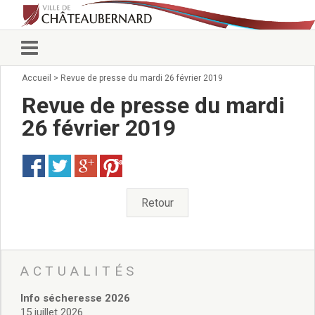
Accueil
>
Revue de presse du mardi 26 février 2019
Vie municipale
Élus
Revue de presse du mardi
Conseillers municipaux
26 février 2019
Commissions 2026
Prendre rendez-vous
Save
Arrêtés du Maire
Services municipaux
Organigramme
Retour
Pour venir nous voir
État civil/élections/formalités
administratives
Services Techniques
ACTUALITÉS
C.C.A.S.
Info sécheresse 2026
Affaires Scolaires
15 juillet 2026