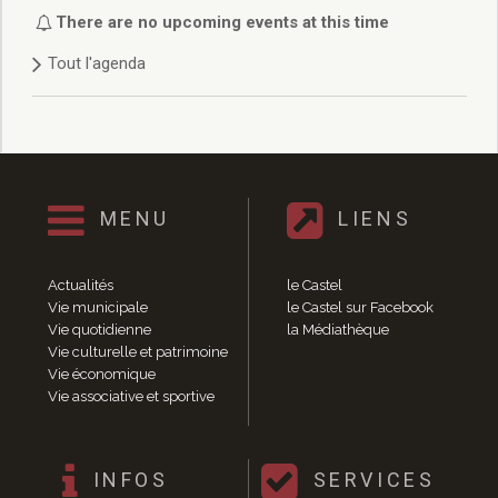
Délibérations 2021
There are no upcoming events at this time
Délibérations 2020
Tout l'agenda
Délibérations 2019
Délibérations 2018
Délibérations 2017
Délibérations 2016
Délibérations 2015
Délibérations 2014
MENU
LIENS
Délibérations 2013
Délibérations 2012
Délibérations 2011
Actualités
le Castel
Délibérations 2010
Vie municipale
le Castel sur Facebook
Vie quotidienne
la Médiathèque
Délibérations 2009
Vie culturelle et patrimoine
Délibérations 2008
Vie économique
Agenda réunions publiques
Vie associative et sportive
Marchés publics
Toutes les actualités
Vie quotidienne
INFOS
SERVICES