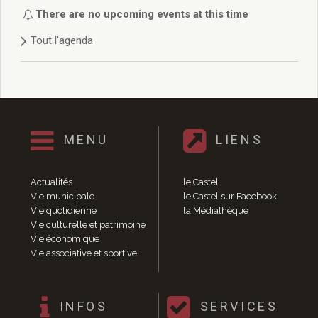
Délibérations 2021
There are no upcoming events at this time
Délibérations 2020
Tout l'agenda
Délibérations 2019
Délibérations 2018
Délibérations 2017
Délibérations 2016
Délibérations 2015
Délibérations 2014
MENU
LIENS
Délibérations 2013
Délibérations 2012
Délibérations 2011
Actualités
le Castel
Délibérations 2010
Vie municipale
le Castel sur Facebook
Vie quotidienne
la Médiathèque
Délibérations 2009
Vie culturelle et patrimoine
Délibérations 2008
Vie économique
Agenda réunions publiques
Vie associative et sportive
Marchés publics
Toutes les actualités
Vie quotidienne
INFOS
SERVICES