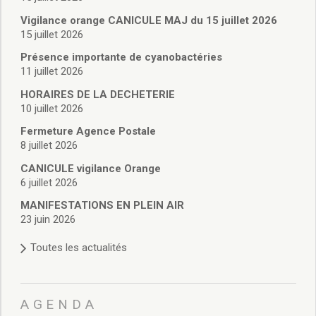
Vie associative
Police Municipale/règlementation
Vigilance orange CANICULE MAJ du 15 juillet 2026
15 juillet 2026
Cimetière/réglementation funéraire
Services en ligne
Présence importante de cyanobactéries
Licences boissons
11 juillet 2026
Inscriptions sur les listes électorales
HORAIRES DE LA DECHETERIE
Cadastre
10 juillet 2026
Plan Local d’Urbanisme intercommunal
Fermeture Agence Postale
Actes d’état civil
8 juillet 2026
Budgets
CANICULE vigilance Orange
Budget de Fonctionnement
6 juillet 2026
Budget d’Investissement
Conseils municipaux
MANIFESTATIONS EN PLEIN AIR
23 juin 2026
Règlement du conseil municipal
Déliberations 2026
Toutes les actualités
Délibérations 2025
Délibérations 2024
Délibérations 2023
AGENDA
Délibérations 2022