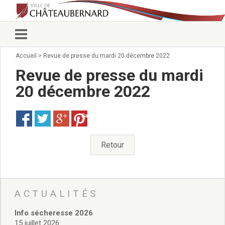
Accueil
>
Revue de presse du mardi 20 décembre 2022
Vie municipale
Élus
Revue de presse du mardi
Conseillers municipaux
20 décembre 2022
Commissions 2026
Prendre rendez-vous
Save
Arrêtés du Maire
Services municipaux
Organigramme
Retour
Pour venir nous voir
État civil/élections/formalités
administratives
Services Techniques
ACTUALITÉS
C.C.A.S.
Info sécheresse 2026
Affaires Scolaires
15 juillet 2026