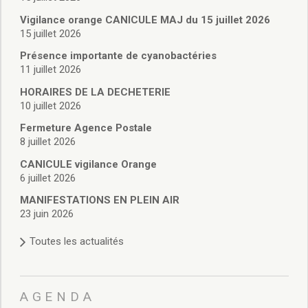
Vie associative
Police Municipale/règlementation
Vigilance orange CANICULE MAJ du 15 juillet 2026
15 juillet 2026
Cimetière/réglementation funéraire
Services en ligne
Présence importante de cyanobactéries
Licences boissons
11 juillet 2026
Inscriptions sur les listes électorales
HORAIRES DE LA DECHETERIE
Cadastre
10 juillet 2026
Plan Local d’Urbanisme intercommunal
Fermeture Agence Postale
Actes d’état civil
8 juillet 2026
Budgets
CANICULE vigilance Orange
Budget de Fonctionnement
6 juillet 2026
Budget d’Investissement
Conseils municipaux
MANIFESTATIONS EN PLEIN AIR
23 juin 2026
Règlement du conseil municipal
Déliberations 2026
Toutes les actualités
Délibérations 2025
Délibérations 2024
Délibérations 2023
AGENDA
Délibérations 2022