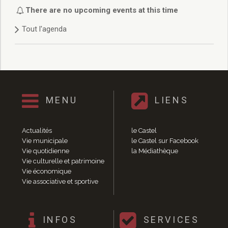
Délibérations 2021
There are no upcoming events at this time
Délibérations 2020
Tout l'agenda
Délibérations 2019
Délibérations 2018
Délibérations 2017
Délibérations 2016
Délibérations 2015
Délibérations 2014
MENU
LIENS
Délibérations 2013
Délibérations 2012
Délibérations 2011
Actualités
le Castel
Délibérations 2010
Vie municipale
le Castel sur Facebook
Vie quotidienne
la Médiathèque
Délibérations 2009
Vie culturelle et patrimoine
Délibérations 2008
Vie économique
Agenda réunions publiques
Vie associative et sportive
Marchés publics
Toutes les actualités
Vie quotidienne
INFOS
SERVICES