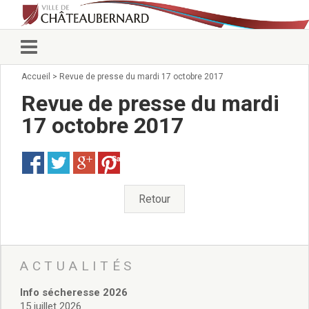
Accueil
>
Revue de presse du mardi 17 octobre 2017
Vie municipale
Élus
Revue de presse du mardi
Conseillers municipaux
17 octobre 2017
Commissions 2026
Prendre rendez-vous
Save
Arrêtés du Maire
Services municipaux
Organigramme
Retour
Pour venir nous voir
État civil/élections/formalités
administratives
Services Techniques
ACTUALITÉS
C.C.A.S.
Info sécheresse 2026
Affaires Scolaires
15 juillet 2026