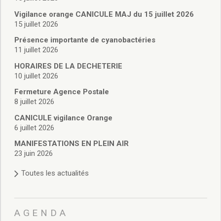
Vie associative
Police Municipale/règlementation
Vigilance orange CANICULE MAJ du 15 juillet 2026
15 juillet 2026
Cimetière/réglementation funéraire
Services en ligne
Présence importante de cyanobactéries
Licences boissons
11 juillet 2026
Inscriptions sur les listes électorales
HORAIRES DE LA DECHETERIE
Cadastre
10 juillet 2026
Plan Local d’Urbanisme intercommunal
Fermeture Agence Postale
Actes d’état civil
8 juillet 2026
Budgets
CANICULE vigilance Orange
Budget de Fonctionnement
6 juillet 2026
Budget d’Investissement
Conseils municipaux
MANIFESTATIONS EN PLEIN AIR
23 juin 2026
Règlement du conseil municipal
Déliberations 2026
Toutes les actualités
Délibérations 2025
Délibérations 2024
Délibérations 2023
AGENDA
Délibérations 2022