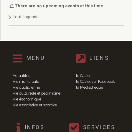
Délibérations 2021
There are no upcoming events at this time
Délibérations 2020
Tout l'agenda
Délibérations 2019
Délibérations 2018
Délibérations 2017
Délibérations 2016
Délibérations 2015
Délibérations 2014
MENU
LIENS
Délibérations 2013
Délibérations 2012
Délibérations 2011
Actualités
le Castel
Délibérations 2010
Vie municipale
le Castel sur Facebook
Vie quotidienne
la Médiathèque
Délibérations 2009
Vie culturelle et patrimoine
Délibérations 2008
Vie économique
Agenda réunions publiques
Vie associative et sportive
Marchés publics
Toutes les actualités
Vie quotidienne
INFOS
SERVICES