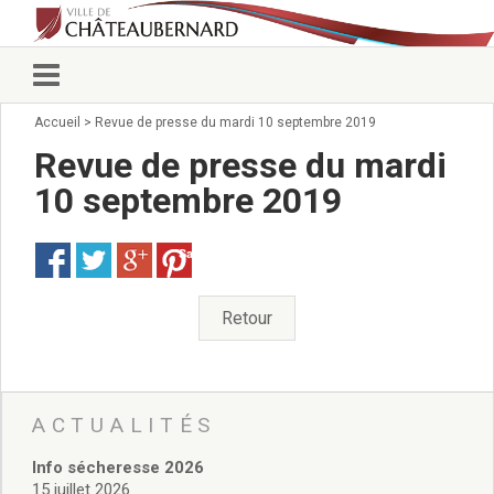
Accueil
>
Revue de presse du mardi 10 septembre 2019
Vie municipale
Élus
Revue de presse du mardi
Conseillers municipaux
10 septembre 2019
Commissions 2026
Prendre rendez-vous
Save
Arrêtés du Maire
Services municipaux
Organigramme
Retour
Pour venir nous voir
État civil/élections/formalités
administratives
Services Techniques
ACTUALITÉS
C.C.A.S.
Info sécheresse 2026
Affaires Scolaires
15 juillet 2026