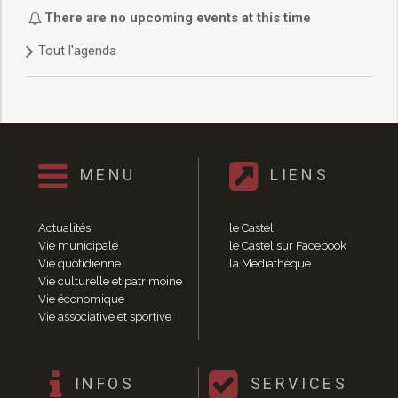
Délibérations 2021
There are no upcoming events at this time
Délibérations 2020
Tout l'agenda
Délibérations 2019
Délibérations 2018
Délibérations 2017
Délibérations 2016
Délibérations 2015
Délibérations 2014
MENU
LIENS
Délibérations 2013
Délibérations 2012
Délibérations 2011
Actualités
le Castel
Délibérations 2010
Vie municipale
le Castel sur Facebook
Vie quotidienne
la Médiathèque
Délibérations 2009
Vie culturelle et patrimoine
Délibérations 2008
Vie économique
Agenda réunions publiques
Vie associative et sportive
Marchés publics
Toutes les actualités
Vie quotidienne
INFOS
SERVICES