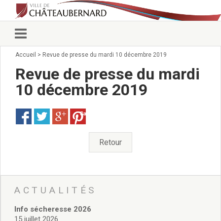
Accueil
>
Revue de presse du mardi 10 décembre 2019
Vie municipale
Élus
Revue de presse du mardi
Conseillers municipaux
10 décembre 2019
Commissions 2026
Prendre rendez-vous
Save
Arrêtés du Maire
Services municipaux
Organigramme
Retour
Pour venir nous voir
État civil/élections/formalités
administratives
Services Techniques
ACTUALITÉS
C.C.A.S.
Info sécheresse 2026
Affaires Scolaires
15 juillet 2026