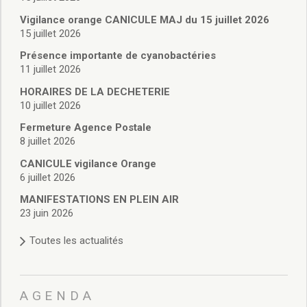
Vie associative
Police Municipale/règlementation
Vigilance orange CANICULE MAJ du 15 juillet 2026
15 juillet 2026
Cimetière/réglementation funéraire
Services en ligne
Présence importante de cyanobactéries
Licences boissons
11 juillet 2026
Inscriptions sur les listes électorales
HORAIRES DE LA DECHETERIE
Cadastre
10 juillet 2026
Plan Local d’Urbanisme intercommunal
Fermeture Agence Postale
Actes d’état civil
8 juillet 2026
Budgets
CANICULE vigilance Orange
Budget de Fonctionnement
6 juillet 2026
Budget d’Investissement
Conseils municipaux
MANIFESTATIONS EN PLEIN AIR
23 juin 2026
Règlement du conseil municipal
Déliberations 2026
Toutes les actualités
Délibérations 2025
Délibérations 2024
Délibérations 2023
AGENDA
Délibérations 2022