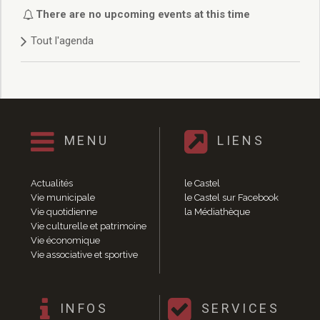
Délibérations 2021
There are no upcoming events at this time
Délibérations 2020
Tout l'agenda
Délibérations 2019
Délibérations 2018
Délibérations 2017
Délibérations 2016
Délibérations 2015
Délibérations 2014
MENU
LIENS
Délibérations 2013
Délibérations 2012
Délibérations 2011
Actualités
le Castel
Délibérations 2010
Vie municipale
le Castel sur Facebook
Vie quotidienne
la Médiathèque
Délibérations 2009
Vie culturelle et patrimoine
Délibérations 2008
Vie économique
Agenda réunions publiques
Vie associative et sportive
Marchés publics
Toutes les actualités
Vie quotidienne
INFOS
SERVICES