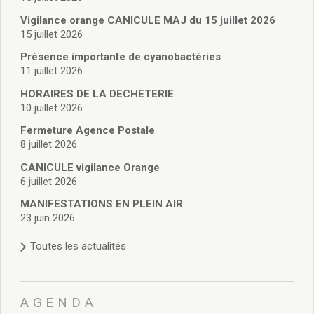
Vie associative
Police Municipale/règlementation
Vigilance orange CANICULE MAJ du 15 juillet 2026
15 juillet 2026
Cimetière/réglementation funéraire
Services en ligne
Présence importante de cyanobactéries
Licences boissons
11 juillet 2026
Inscriptions sur les listes électorales
HORAIRES DE LA DECHETERIE
Cadastre
10 juillet 2026
Plan Local d’Urbanisme intercommunal
Fermeture Agence Postale
Actes d’état civil
8 juillet 2026
Budgets
CANICULE vigilance Orange
Budget de Fonctionnement
6 juillet 2026
Budget d’Investissement
Conseils municipaux
MANIFESTATIONS EN PLEIN AIR
23 juin 2026
Règlement du conseil municipal
Déliberations 2026
Toutes les actualités
Délibérations 2025
Délibérations 2024
Délibérations 2023
AGENDA
Délibérations 2022