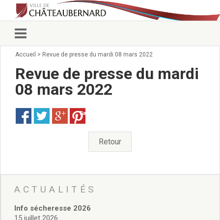
Accueil
>
Revue de presse du mardi 08 mars 2022
Vie municipale
Élus
Revue de presse du mardi
Conseillers municipaux
08 mars 2022
Commissions 2026
Prendre rendez-vous
Save
Arrêtés du Maire
Services municipaux
Organigramme
Retour
Pour venir nous voir
État civil/élections/formalités
administratives
Services Techniques
ACTUALITÉS
C.C.A.S.
Info sécheresse 2026
Affaires Scolaires
15 juillet 2026