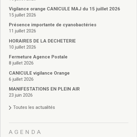
Vie associative
Police Municipale/règlementation
Vigilance orange CANICULE MAJ du 15 juillet 2026
15 juillet 2026
Cimetière/réglementation funéraire
Services en ligne
Présence importante de cyanobactéries
Licences boissons
11 juillet 2026
Inscriptions sur les listes électorales
HORAIRES DE LA DECHETERIE
Cadastre
10 juillet 2026
Plan Local d’Urbanisme intercommunal
Fermeture Agence Postale
Actes d’état civil
8 juillet 2026
Budgets
CANICULE vigilance Orange
Budget de Fonctionnement
6 juillet 2026
Budget d’Investissement
Conseils municipaux
MANIFESTATIONS EN PLEIN AIR
23 juin 2026
Règlement du conseil municipal
Déliberations 2026
Toutes les actualités
Délibérations 2025
Délibérations 2024
Délibérations 2023
AGENDA
Délibérations 2022