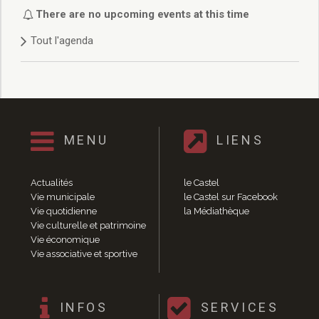
Délibérations 2021
There are no upcoming events at this time
Délibérations 2020
Tout l'agenda
Délibérations 2019
Délibérations 2018
Délibérations 2017
Délibérations 2016
Délibérations 2015
Délibérations 2014
MENU
LIENS
Délibérations 2013
Délibérations 2012
Délibérations 2011
Actualités
le Castel
Délibérations 2010
Vie municipale
le Castel sur Facebook
Vie quotidienne
la Médiathèque
Délibérations 2009
Vie culturelle et patrimoine
Délibérations 2008
Vie économique
Agenda réunions publiques
Vie associative et sportive
Marchés publics
Toutes les actualités
Vie quotidienne
INFOS
SERVICES