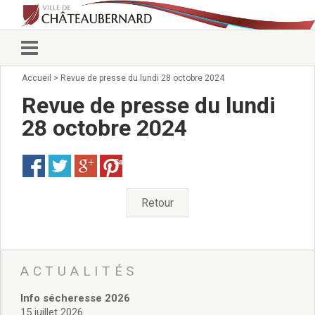
Accueil
>
Revue de presse du lundi 28 octobre 2024
Vie municipale
Élus
Revue de presse du lundi
Conseillers municipaux
28 octobre 2024
Commissions 2026
Prendre rendez-vous
Save
Arrêtés du Maire
Services municipaux
Organigramme
Retour
Pour venir nous voir
État civil/élections/formalités
administratives
Services Techniques
ACTUALITÉS
C.C.A.S.
Info sécheresse 2026
Affaires Scolaires
15 juillet 2026