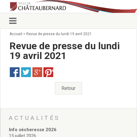
Accueil
>
Revue de presse du lundi 19 avril 2021
Vie municipale
Élus
Revue de presse du lundi
Conseillers municipaux
19 avril 2021
Commissions 2026
Prendre rendez-vous
Save
Arrêtés du Maire
Services municipaux
Organigramme
Retour
Pour venir nous voir
État civil/élections/formalités
administratives
Services Techniques
ACTUALITÉS
C.C.A.S.
Info sécheresse 2026
Affaires Scolaires
15 juillet 2026