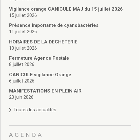
Vie associative
Police Municipale/règlementation
Vigilance orange CANICULE MAJ du 15 juillet 2026
15 juillet 2026
Cimetière/réglementation funéraire
Services en ligne
Présence importante de cyanobactéries
Licences boissons
11 juillet 2026
Inscriptions sur les listes électorales
HORAIRES DE LA DECHETERIE
Cadastre
10 juillet 2026
Plan Local d’Urbanisme intercommunal
Fermeture Agence Postale
Actes d’état civil
8 juillet 2026
Budgets
CANICULE vigilance Orange
Budget de Fonctionnement
6 juillet 2026
Budget d’Investissement
Conseils municipaux
MANIFESTATIONS EN PLEIN AIR
23 juin 2026
Règlement du conseil municipal
Déliberations 2026
Toutes les actualités
Délibérations 2025
Délibérations 2024
Délibérations 2023
AGENDA
Délibérations 2022