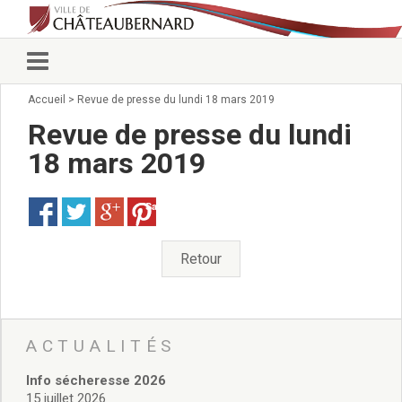
Accueil
>
Revue de presse du lundi 18 mars 2019
Vie municipale
Élus
Revue de presse du lundi
Conseillers municipaux
18 mars 2019
Commissions 2026
Prendre rendez-vous
Save
Arrêtés du Maire
Services municipaux
Organigramme
Retour
Pour venir nous voir
État civil/élections/formalités
administratives
Services Techniques
ACTUALITÉS
C.C.A.S.
Info sécheresse 2026
Affaires Scolaires
15 juillet 2026