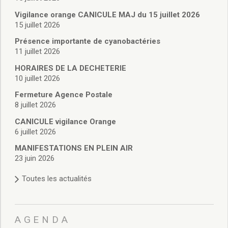
Vie associative
Police Municipale/règlementation
Vigilance orange CANICULE MAJ du 15 juillet 2026
15 juillet 2026
Cimetière/réglementation funéraire
Services en ligne
Présence importante de cyanobactéries
Licences boissons
11 juillet 2026
Inscriptions sur les listes électorales
HORAIRES DE LA DECHETERIE
Cadastre
10 juillet 2026
Plan Local d’Urbanisme intercommunal
Fermeture Agence Postale
Actes d’état civil
8 juillet 2026
Budgets
CANICULE vigilance Orange
Budget de Fonctionnement
6 juillet 2026
Budget d’Investissement
Conseils municipaux
MANIFESTATIONS EN PLEIN AIR
23 juin 2026
Règlement du conseil municipal
Déliberations 2026
Toutes les actualités
Délibérations 2025
Délibérations 2024
Délibérations 2023
AGENDA
Délibérations 2022