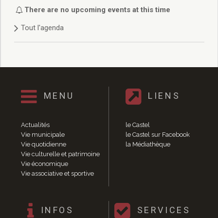
Délibérations 2021
There are no upcoming events at this time
Délibérations 2020
Tout l'agenda
Délibérations 2019
Délibérations 2018
Délibérations 2017
Délibérations 2016
Délibérations 2015
Délibérations 2014
MENU
LIENS
Délibérations 2013
Délibérations 2012
Délibérations 2011
Actualités
le Castel
Délibérations 2010
Vie municipale
le Castel sur Facebook
Vie quotidienne
la Médiathèque
Délibérations 2009
Vie culturelle et patrimoine
Délibérations 2008
Vie économique
Agenda réunions publiques
Vie associative et sportive
Marchés publics
Toutes les actualités
Vie quotidienne
INFOS
SERVICES