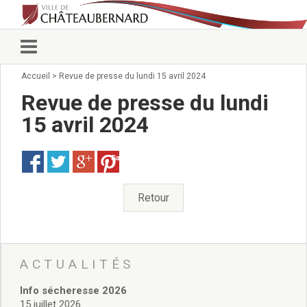
Accueil
>
Revue de presse du lundi 15 avril 2024
Vie municipale
Élus
Revue de presse du lundi
Conseillers municipaux
15 avril 2024
Commissions 2026
Prendre rendez-vous
Save
Arrêtés du Maire
Services municipaux
Organigramme
Retour
Pour venir nous voir
État civil/élections/formalités
administratives
Services Techniques
ACTUALITÉS
C.C.A.S.
Info sécheresse 2026
Affaires Scolaires
15 juillet 2026