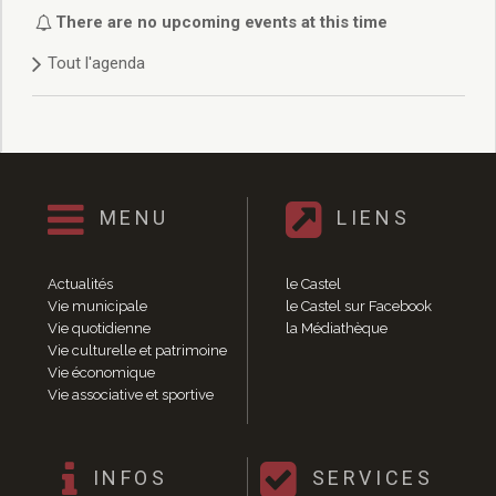
Délibérations 2021
There are no upcoming events at this time
Délibérations 2020
Tout l'agenda
Délibérations 2019
Délibérations 2018
Délibérations 2017
Délibérations 2016
Délibérations 2015
Délibérations 2014
MENU
LIENS
Délibérations 2013
Délibérations 2012
Délibérations 2011
Actualités
le Castel
Délibérations 2010
Vie municipale
le Castel sur Facebook
Vie quotidienne
la Médiathèque
Délibérations 2009
Vie culturelle et patrimoine
Délibérations 2008
Vie économique
Agenda réunions publiques
Vie associative et sportive
Marchés publics
Toutes les actualités
Vie quotidienne
INFOS
SERVICES