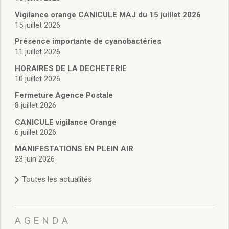
Vie associative
Police Municipale/règlementation
Vigilance orange CANICULE MAJ du 15 juillet 2026
15 juillet 2026
Cimetière/réglementation funéraire
Services en ligne
Présence importante de cyanobactéries
Licences boissons
11 juillet 2026
Inscriptions sur les listes électorales
HORAIRES DE LA DECHETERIE
Cadastre
10 juillet 2026
Plan Local d’Urbanisme intercommunal
Fermeture Agence Postale
Actes d’état civil
8 juillet 2026
Budgets
CANICULE vigilance Orange
Budget de Fonctionnement
6 juillet 2026
Budget d’Investissement
Conseils municipaux
MANIFESTATIONS EN PLEIN AIR
23 juin 2026
Règlement du conseil municipal
Déliberations 2026
Toutes les actualités
Délibérations 2025
Délibérations 2024
Délibérations 2023
AGENDA
Délibérations 2022