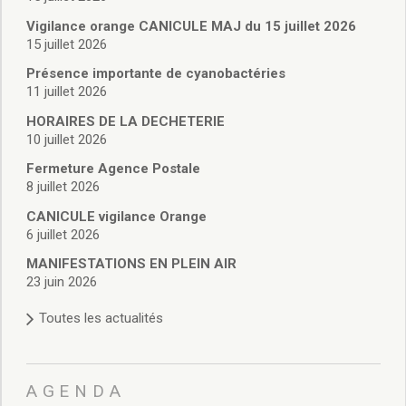
Vie associative
Police Municipale/règlementation
Vigilance orange CANICULE MAJ du 15 juillet 2026
15 juillet 2026
Cimetière/réglementation funéraire
Services en ligne
Présence importante de cyanobactéries
Licences boissons
11 juillet 2026
Inscriptions sur les listes électorales
HORAIRES DE LA DECHETERIE
Cadastre
10 juillet 2026
Plan Local d’Urbanisme intercommunal
Fermeture Agence Postale
Actes d’état civil
8 juillet 2026
Budgets
CANICULE vigilance Orange
Budget de Fonctionnement
6 juillet 2026
Budget d’Investissement
Conseils municipaux
MANIFESTATIONS EN PLEIN AIR
23 juin 2026
Règlement du conseil municipal
Déliberations 2026
Toutes les actualités
Délibérations 2025
Délibérations 2024
Délibérations 2023
AGENDA
Délibérations 2022