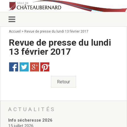
Accueil
>
Revue de presse du lundi 13 février 2017
Vie municipale
Élus
Revue de presse du lundi
Conseillers municipaux
13 février 2017
Commissions 2026
Prendre rendez-vous
Save
Arrêtés du Maire
Services municipaux
Organigramme
Retour
Pour venir nous voir
État civil/élections/formalités
administratives
Services Techniques
ACTUALITÉS
C.C.A.S.
Info sécheresse 2026
Affaires Scolaires
15 juillet 2026