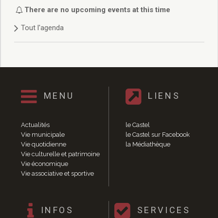
Délibérations 2021
There are no upcoming events at this time
Délibérations 2020
Tout l'agenda
Délibérations 2019
Délibérations 2018
Délibérations 2017
Délibérations 2016
Délibérations 2015
Délibérations 2014
MENU
LIENS
Délibérations 2013
Délibérations 2012
Délibérations 2011
Actualités
le Castel
Délibérations 2010
Vie municipale
le Castel sur Facebook
Vie quotidienne
la Médiathèque
Délibérations 2009
Vie culturelle et patrimoine
Délibérations 2008
Vie économique
Agenda réunions publiques
Vie associative et sportive
Marchés publics
Toutes les actualités
Vie quotidienne
INFOS
SERVICES