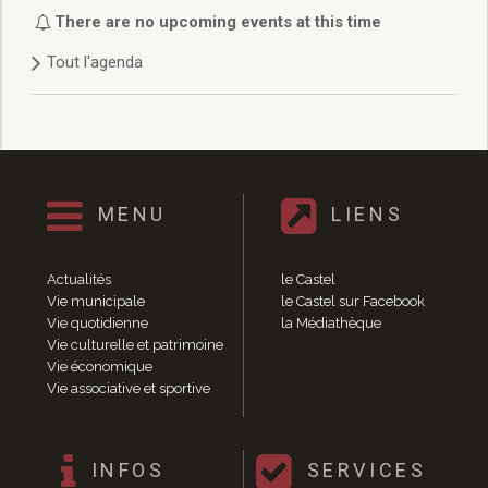
Délibérations 2021
There are no upcoming events at this time
Délibérations 2020
Tout l'agenda
Délibérations 2019
Délibérations 2018
Délibérations 2017
Délibérations 2016
Délibérations 2015
Délibérations 2014
MENU
LIENS
Délibérations 2013
Délibérations 2012
Délibérations 2011
Actualités
le Castel
Délibérations 2010
Vie municipale
le Castel sur Facebook
Vie quotidienne
la Médiathèque
Délibérations 2009
Vie culturelle et patrimoine
Délibérations 2008
Vie économique
Agenda réunions publiques
Vie associative et sportive
Marchés publics
Toutes les actualités
Vie quotidienne
INFOS
SERVICES