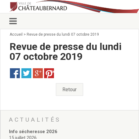
Accueil
>
Revue de presse du lundi 07 octobre 2019
Vie municipale
Élus
Revue de presse du lundi
Conseillers municipaux
07 octobre 2019
Commissions 2026
Prendre rendez-vous
Save
Arrêtés du Maire
Services municipaux
Organigramme
Retour
Pour venir nous voir
État civil/élections/formalités
administratives
Services Techniques
ACTUALITÉS
C.C.A.S.
Info sécheresse 2026
Affaires Scolaires
15 juillet 2026