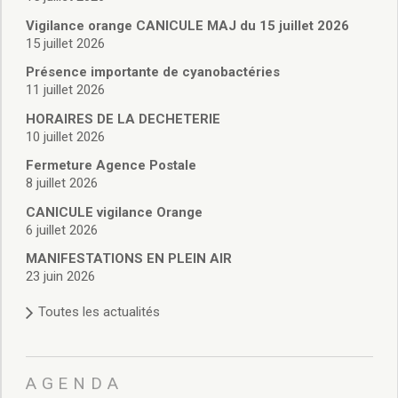
Vie associative
Police Municipale/règlementation
Vigilance orange CANICULE MAJ du 15 juillet 2026
15 juillet 2026
Cimetière/réglementation funéraire
Services en ligne
Présence importante de cyanobactéries
Licences boissons
11 juillet 2026
Inscriptions sur les listes électorales
HORAIRES DE LA DECHETERIE
Cadastre
10 juillet 2026
Plan Local d’Urbanisme intercommunal
Fermeture Agence Postale
Actes d’état civil
8 juillet 2026
Budgets
CANICULE vigilance Orange
Budget de Fonctionnement
6 juillet 2026
Budget d’Investissement
Conseils municipaux
MANIFESTATIONS EN PLEIN AIR
23 juin 2026
Règlement du conseil municipal
Déliberations 2026
Toutes les actualités
Délibérations 2025
Délibérations 2024
Délibérations 2023
AGENDA
Délibérations 2022