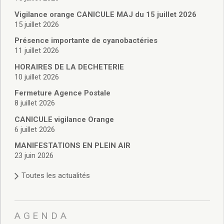
Vie associative
Police Municipale/règlementation
Vigilance orange CANICULE MAJ du 15 juillet 2026
15 juillet 2026
Cimetière/réglementation funéraire
Services en ligne
Présence importante de cyanobactéries
Licences boissons
11 juillet 2026
Inscriptions sur les listes électorales
HORAIRES DE LA DECHETERIE
Cadastre
10 juillet 2026
Plan Local d’Urbanisme intercommunal
Fermeture Agence Postale
Actes d’état civil
8 juillet 2026
Budgets
CANICULE vigilance Orange
Budget de Fonctionnement
6 juillet 2026
Budget d’Investissement
Conseils municipaux
MANIFESTATIONS EN PLEIN AIR
23 juin 2026
Règlement du conseil municipal
Déliberations 2026
Toutes les actualités
Délibérations 2025
Délibérations 2024
Délibérations 2023
AGENDA
Délibérations 2022