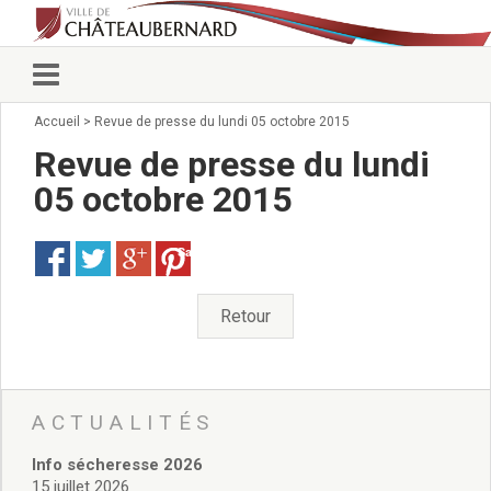
Accueil
>
Revue de presse du lundi 05 octobre 2015
Vie municipale
Élus
Revue de presse du lundi
Conseillers municipaux
05 octobre 2015
Commissions 2026
Prendre rendez-vous
Save
Arrêtés du Maire
Services municipaux
Organigramme
Retour
Pour venir nous voir
État civil/élections/formalités
administratives
Services Techniques
ACTUALITÉS
C.C.A.S.
Info sécheresse 2026
Affaires Scolaires
15 juillet 2026