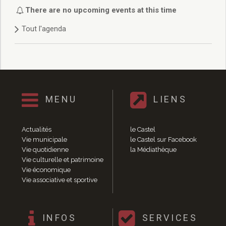
Délibérations 2021
There are no upcoming events at this time
Délibérations 2020
Tout l'agenda
Délibérations 2019
Délibérations 2018
Délibérations 2017
Délibérations 2016
Délibérations 2015
Délibérations 2014
MENU
LIENS
Délibérations 2013
Délibérations 2012
Délibérations 2011
Actualités
le Castel
Délibérations 2010
Vie municipale
le Castel sur Facebook
Vie quotidienne
la Médiathèque
Délibérations 2009
Vie culturelle et patrimoine
Délibérations 2008
Vie économique
Agenda réunions publiques
Vie associative et sportive
Marchés publics
Toutes les actualités
Vie quotidienne
INFOS
SERVICES