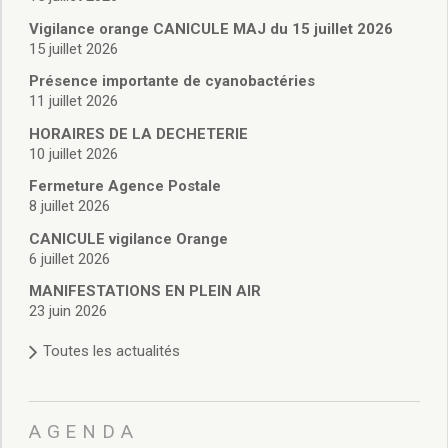
Vie associative
Police Municipale/règlementation
Vigilance orange CANICULE MAJ du 15 juillet 2026
15 juillet 2026
Cimetière/réglementation funéraire
Services en ligne
Présence importante de cyanobactéries
Licences boissons
11 juillet 2026
Inscriptions sur les listes électorales
HORAIRES DE LA DECHETERIE
Cadastre
10 juillet 2026
Plan Local d’Urbanisme intercommunal
Fermeture Agence Postale
Actes d’état civil
8 juillet 2026
Budgets
CANICULE vigilance Orange
Budget de Fonctionnement
6 juillet 2026
Budget d’Investissement
Conseils municipaux
MANIFESTATIONS EN PLEIN AIR
23 juin 2026
Règlement du conseil municipal
Déliberations 2026
Toutes les actualités
Délibérations 2025
Délibérations 2024
Délibérations 2023
AGENDA
Délibérations 2022