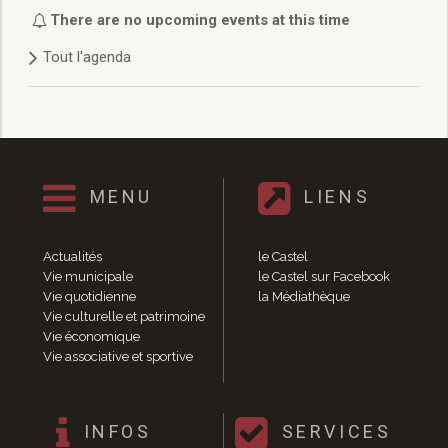
Délibérations 2021
There are no upcoming events at this time
Délibérations 2020
Tout l'agenda
Délibérations 2019
Délibérations 2018
Délibérations 2017
Délibérations 2016
Délibérations 2015
Délibérations 2014
MENU
LIENS
Délibérations 2013
Délibérations 2012
Délibérations 2011
Actualités
le Castel
Délibérations 2010
Vie municipale
le Castel sur Facebook
Vie quotidienne
la Médiathèque
Délibérations 2009
Vie culturelle et patrimoine
Délibérations 2008
Vie économique
Agenda réunions publiques
Vie associative et sportive
Marchés publics
Toutes les actualités
Vie quotidienne
INFOS
SERVICES