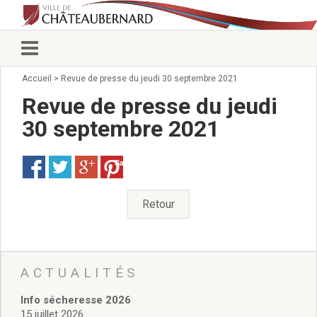
Accueil
>
Revue de presse du jeudi 30 septembre 2021
Vie municipale
Élus
Revue de presse du jeudi
Conseillers municipaux
30 septembre 2021
Commissions 2026
Prendre rendez-vous
Save
Arrêtés du Maire
Services municipaux
Organigramme
Retour
Pour venir nous voir
État civil/élections/formalités
administratives
Services Techniques
ACTUALITÉS
C.C.A.S.
Info sécheresse 2026
Affaires Scolaires
15 juillet 2026