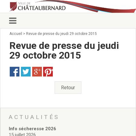
Accueil
>
Revue de presse du jeudi 29 octobre 2015
Vie municipale
Élus
Revue de presse du jeudi
Conseillers municipaux
29 octobre 2015
Commissions 2026
Prendre rendez-vous
Save
Arrêtés du Maire
Services municipaux
Organigramme
Retour
Pour venir nous voir
État civil/élections/formalités
administratives
Services Techniques
ACTUALITÉS
C.C.A.S.
Info sécheresse 2026
Affaires Scolaires
15 juillet 2026