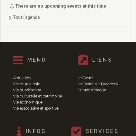
Délibérations 2021
There are no upcoming events at this time
Délibérations 2020
Tout l'agenda
Délibérations 2019
Délibérations 2018
Délibérations 2017
Délibérations 2016
Délibérations 2015
Délibérations 2014
MENU
LIENS
Délibérations 2013
Délibérations 2012
Délibérations 2011
Actualités
le Castel
Délibérations 2010
Vie municipale
le Castel sur Facebook
Vie quotidienne
la Médiathèque
Délibérations 2009
Vie culturelle et patrimoine
Délibérations 2008
Vie économique
Agenda réunions publiques
Vie associative et sportive
Marchés publics
Toutes les actualités
Vie quotidienne
INFOS
SERVICES