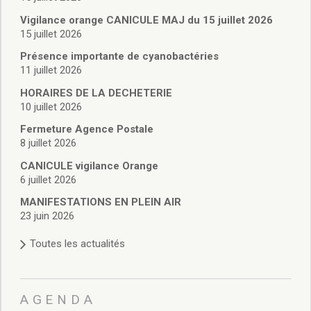
Vie associative
Police Municipale/règlementation
Vigilance orange CANICULE MAJ du 15 juillet 2026
15 juillet 2026
Cimetière/réglementation funéraire
Services en ligne
Présence importante de cyanobactéries
Licences boissons
11 juillet 2026
Inscriptions sur les listes électorales
HORAIRES DE LA DECHETERIE
Cadastre
10 juillet 2026
Plan Local d’Urbanisme intercommunal
Fermeture Agence Postale
Actes d’état civil
8 juillet 2026
Budgets
CANICULE vigilance Orange
Budget de Fonctionnement
6 juillet 2026
Budget d’Investissement
Conseils municipaux
MANIFESTATIONS EN PLEIN AIR
23 juin 2026
Règlement du conseil municipal
Déliberations 2026
Toutes les actualités
Délibérations 2025
Délibérations 2024
Délibérations 2023
AGENDA
Délibérations 2022