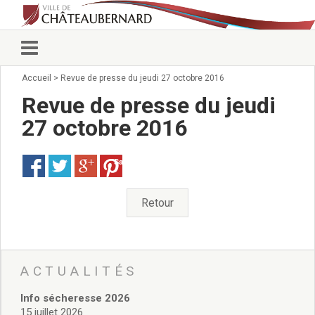
Accueil
>
Revue de presse du jeudi 27 octobre 2016
Vie municipale
Élus
Revue de presse du jeudi
Conseillers municipaux
27 octobre 2016
Commissions 2026
Prendre rendez-vous
Save
Arrêtés du Maire
Services municipaux
Organigramme
Retour
Pour venir nous voir
État civil/élections/formalités
administratives
Services Techniques
ACTUALITÉS
C.C.A.S.
Info sécheresse 2026
Affaires Scolaires
15 juillet 2026