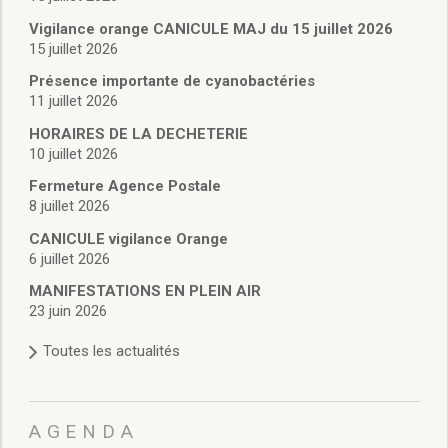
Vie associative
Police Municipale/règlementation
Vigilance orange CANICULE MAJ du 15 juillet 2026
15 juillet 2026
Cimetière/réglementation funéraire
Services en ligne
Présence importante de cyanobactéries
Licences boissons
11 juillet 2026
Inscriptions sur les listes électorales
HORAIRES DE LA DECHETERIE
Cadastre
10 juillet 2026
Plan Local d’Urbanisme intercommunal
Fermeture Agence Postale
Actes d’état civil
8 juillet 2026
Budgets
CANICULE vigilance Orange
Budget de Fonctionnement
6 juillet 2026
Budget d’Investissement
Conseils municipaux
MANIFESTATIONS EN PLEIN AIR
23 juin 2026
Règlement du conseil municipal
Déliberations 2026
Toutes les actualités
Délibérations 2025
Délibérations 2024
Délibérations 2023
AGENDA
Délibérations 2022