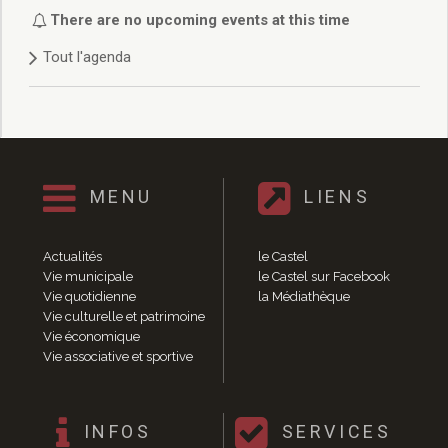
Délibérations 2021
There are no upcoming events at this time
Délibérations 2020
Tout l'agenda
Délibérations 2019
Délibérations 2018
Délibérations 2017
Délibérations 2016
Délibérations 2015
Délibérations 2014
MENU
LIENS
Délibérations 2013
Délibérations 2012
Délibérations 2011
Actualités
le Castel
Délibérations 2010
Vie municipale
le Castel sur Facebook
Vie quotidienne
la Médiathèque
Délibérations 2009
Vie culturelle et patrimoine
Délibérations 2008
Vie économique
Agenda réunions publiques
Vie associative et sportive
Marchés publics
Toutes les actualités
Vie quotidienne
INFOS
SERVICES