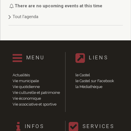
Délibérations 2021
There are no upcoming events at this time
Délibérations 2020
Tout l'agenda
Délibérations 2019
Délibérations 2018
Délibérations 2017
Délibérations 2016
Délibérations 2015
Délibérations 2014
MENU
LIENS
Délibérations 2013
Délibérations 2012
Délibérations 2011
Actualités
le Castel
Délibérations 2010
Vie municipale
le Castel sur Facebook
Vie quotidienne
la Médiathèque
Délibérations 2009
Vie culturelle et patrimoine
Délibérations 2008
Vie économique
Agenda réunions publiques
Vie associative et sportive
Marchés publics
Toutes les actualités
Vie quotidienne
INFOS
SERVICES