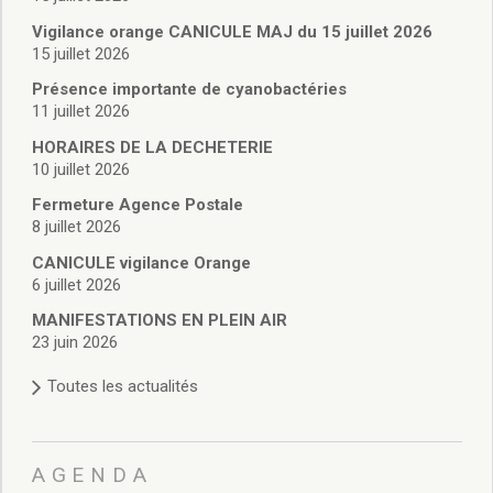
Vie associative
Police Municipale/règlementation
Vigilance orange CANICULE MAJ du 15 juillet 2026
15 juillet 2026
Cimetière/réglementation funéraire
Services en ligne
Présence importante de cyanobactéries
Licences boissons
11 juillet 2026
Inscriptions sur les listes électorales
HORAIRES DE LA DECHETERIE
Cadastre
10 juillet 2026
Plan Local d’Urbanisme intercommunal
Fermeture Agence Postale
Actes d’état civil
8 juillet 2026
Budgets
CANICULE vigilance Orange
Budget de Fonctionnement
6 juillet 2026
Budget d’Investissement
Conseils municipaux
MANIFESTATIONS EN PLEIN AIR
23 juin 2026
Règlement du conseil municipal
Déliberations 2026
Toutes les actualités
Délibérations 2025
Délibérations 2024
Délibérations 2023
AGENDA
Délibérations 2022