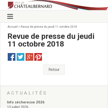
Accueil
>
Revue de presse du jeudi 11 octobre 2018
Vie municipale
Élus
Revue de presse du jeudi
Conseillers municipaux
11 octobre 2018
Commissions 2026
Prendre rendez-vous
Save
Arrêtés du Maire
Services municipaux
Organigramme
Retour
Pour venir nous voir
État civil/élections/formalités
administratives
Services Techniques
ACTUALITÉS
C.C.A.S.
Info sécheresse 2026
Affaires Scolaires
15 juillet 2026