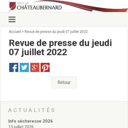
Accueil
>
Revue de presse du jeudi 07 juillet 2022
Vie municipale
Élus
Revue de presse du jeudi
Conseillers municipaux
07 juillet 2022
Commissions 2026
Prendre rendez-vous
Save
Arrêtés du Maire
Services municipaux
Organigramme
Retour
Pour venir nous voir
État civil/élections/formalités
administratives
Services Techniques
ACTUALITÉS
C.C.A.S.
Info sécheresse 2026
Affaires Scolaires
15 juillet 2026