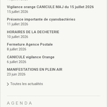
Vie associative
Police Municipale/règlementation
Vigilance orange CANICULE MAJ du 15 juillet 2026
15 juillet 2026
Cimetière/réglementation funéraire
Services en ligne
Présence importante de cyanobactéries
Licences boissons
11 juillet 2026
Inscriptions sur les listes électorales
HORAIRES DE LA DECHETERIE
Cadastre
10 juillet 2026
Plan Local d’Urbanisme intercommunal
Fermeture Agence Postale
Actes d’état civil
8 juillet 2026
Budgets
CANICULE vigilance Orange
Budget de Fonctionnement
6 juillet 2026
Budget d’Investissement
Conseils municipaux
MANIFESTATIONS EN PLEIN AIR
23 juin 2026
Règlement du conseil municipal
Déliberations 2026
Toutes les actualités
Délibérations 2025
Délibérations 2024
Délibérations 2023
AGENDA
Délibérations 2022