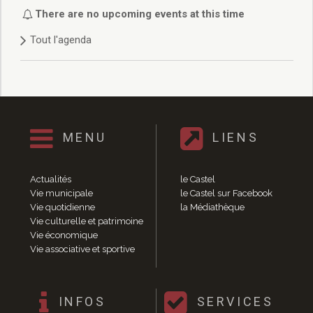
Délibérations 2021
There are no upcoming events at this time
Délibérations 2020
Tout l'agenda
Délibérations 2019
Délibérations 2018
Délibérations 2017
Délibérations 2016
Délibérations 2015
Délibérations 2014
MENU
LIENS
Délibérations 2013
Délibérations 2012
Délibérations 2011
Actualités
le Castel
Délibérations 2010
Vie municipale
le Castel sur Facebook
Vie quotidienne
la Médiathèque
Délibérations 2009
Vie culturelle et patrimoine
Délibérations 2008
Vie économique
Agenda réunions publiques
Vie associative et sportive
Marchés publics
Toutes les actualités
Vie quotidienne
INFOS
SERVICES