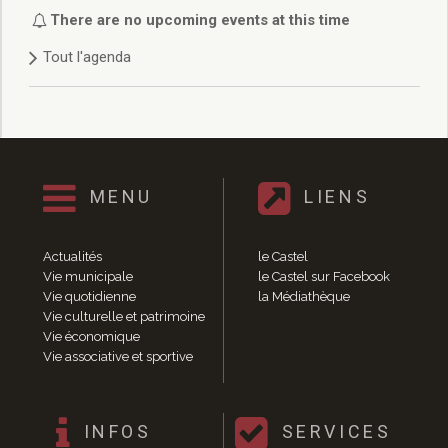
Délibérations 2021
There are no upcoming events at this time
Délibérations 2020
Tout l'agenda
Délibérations 2019
Délibérations 2018
Délibérations 2017
Délibérations 2016
Délibérations 2015
Délibérations 2014
MENU
LIENS
Délibérations 2013
Délibérations 2012
Délibérations 2011
Actualités
le Castel
Délibérations 2010
Vie municipale
le Castel sur Facebook
Vie quotidienne
la Médiathèque
Délibérations 2009
Vie culturelle et patrimoine
Délibérations 2008
Vie économique
Agenda réunions publiques
Vie associative et sportive
Marchés publics
Toutes les actualités
Vie quotidienne
INFOS
SERVICES