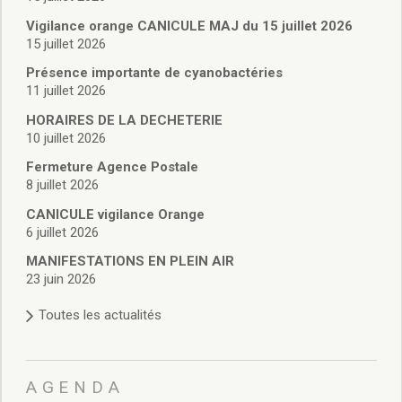
Vie associative
Police Municipale/règlementation
Vigilance orange CANICULE MAJ du 15 juillet 2026
15 juillet 2026
Cimetière/réglementation funéraire
Services en ligne
Présence importante de cyanobactéries
Licences boissons
11 juillet 2026
Inscriptions sur les listes électorales
HORAIRES DE LA DECHETERIE
Cadastre
10 juillet 2026
Plan Local d’Urbanisme intercommunal
Fermeture Agence Postale
Actes d’état civil
8 juillet 2026
Budgets
CANICULE vigilance Orange
Budget de Fonctionnement
6 juillet 2026
Budget d’Investissement
Conseils municipaux
MANIFESTATIONS EN PLEIN AIR
23 juin 2026
Règlement du conseil municipal
Déliberations 2026
Toutes les actualités
Délibérations 2025
Délibérations 2024
Délibérations 2023
AGENDA
Délibérations 2022