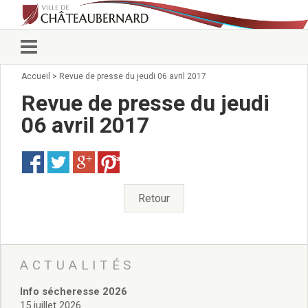
Accueil
>
Revue de presse du jeudi 06 avril 2017
Vie municipale
Élus
Revue de presse du jeudi
Conseillers municipaux
06 avril 2017
Commissions 2026
Prendre rendez-vous
Save
Arrêtés du Maire
Services municipaux
Organigramme
Retour
Pour venir nous voir
État civil/élections/formalités
administratives
Services Techniques
ACTUALITÉS
C.C.A.S.
Info sécheresse 2026
Affaires Scolaires
15 juillet 2026