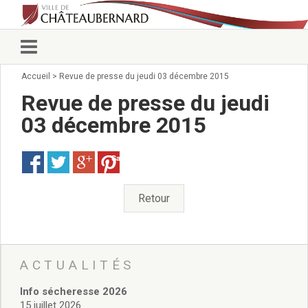
Accueil
>
Revue de presse du jeudi 03 décembre 2015
Vie municipale
Élus
Revue de presse du jeudi
Conseillers municipaux
03 décembre 2015
Commissions 2026
Prendre rendez-vous
Save
Arrêtés du Maire
Services municipaux
Organigramme
Retour
Pour venir nous voir
État civil/élections/formalités
administratives
Services Techniques
ACTUALITÉS
C.C.A.S.
Info sécheresse 2026
Affaires Scolaires
15 juillet 2026