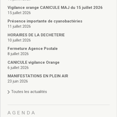
Vie associative
Police Municipale/règlementation
Vigilance orange CANICULE MAJ du 15 juillet 2026
15 juillet 2026
Cimetière/réglementation funéraire
Services en ligne
Présence importante de cyanobactéries
Licences boissons
11 juillet 2026
Inscriptions sur les listes électorales
HORAIRES DE LA DECHETERIE
Cadastre
10 juillet 2026
Plan Local d’Urbanisme intercommunal
Fermeture Agence Postale
Actes d’état civil
8 juillet 2026
Budgets
CANICULE vigilance Orange
Budget de Fonctionnement
6 juillet 2026
Budget d’Investissement
Conseils municipaux
MANIFESTATIONS EN PLEIN AIR
23 juin 2026
Règlement du conseil municipal
Déliberations 2026
Toutes les actualités
Délibérations 2025
Délibérations 2024
Délibérations 2023
AGENDA
Délibérations 2022