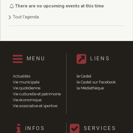
Délibérations 2021
There are no upcoming events at this time
Délibérations 2020
Tout l'agenda
Délibérations 2019
Délibérations 2018
Délibérations 2017
Délibérations 2016
Délibérations 2015
Délibérations 2014
MENU
LIENS
Délibérations 2013
Délibérations 2012
Délibérations 2011
Actualités
le Castel
Délibérations 2010
Vie municipale
le Castel sur Facebook
Vie quotidienne
la Médiathèque
Délibérations 2009
Vie culturelle et patrimoine
Délibérations 2008
Vie économique
Agenda réunions publiques
Vie associative et sportive
Marchés publics
Toutes les actualités
Vie quotidienne
INFOS
SERVICES