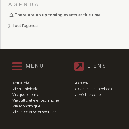
Délibérations 2021
AGENDA
Délibérations 2020
There are no upcoming events at this time
Délibérations 2019
Délibérations 2018
Tout l'agenda
Délibérations 2017
Délibérations 2016
Délibérations 2015
Délibérations 2014
Délibérations 2013
Délibérations 2012
MENU
LIENS
Délibérations 2011
Délibérations 2010
Actualités
le Castel
Délibérations 2009
Vie municipale
le Castel sur Facebook
Délibérations 2008
Vie quotidienne
la Médiathèque
Agenda réunions publiques
Vie culturelle et patrimoine
Vie économique
Marchés publics
Vie associative et sportive
Toutes les actualités
Vie quotidienne