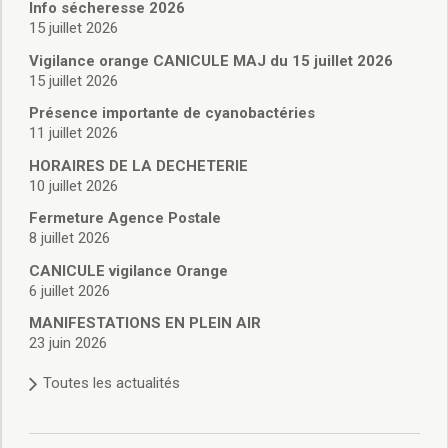
Vie associative
Info sécheresse 2026
Police Municipale/règlementation
15 juillet 2026
Cimetière/réglementation funéraire
Vigilance orange CANICULE MAJ du 15 juillet 2026
Services en ligne
15 juillet 2026
Licences boissons
Présence importante de cyanobactéries
Inscriptions sur les listes électorales
11 juillet 2026
Cadastre
HORAIRES DE LA DECHETERIE
Plan Local d’Urbanisme intercommunal
10 juillet 2026
Actes d’état civil
Budgets
Fermeture Agence Postale
8 juillet 2026
Budget de Fonctionnement
Budget d’Investissement
CANICULE vigilance Orange
Conseils municipaux
6 juillet 2026
Règlement du conseil municipal
MANIFESTATIONS EN PLEIN AIR
Déliberations 2026
23 juin 2026
Délibérations 2025
Toutes les actualités
Délibérations 2024
Délibérations 2023
Délibérations 2022