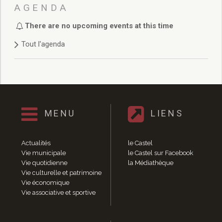
Délibérations 2021
AGENDA
Délibérations 2020
There are no upcoming events at this time
Délibérations 2019
Délibérations 2018
Tout l'agenda
Délibérations 2017
Délibérations 2016
Délibérations 2015
Délibérations 2014
Délibérations 2013
Délibérations 2012
MENU
LIENS
Délibérations 2011
Délibérations 2010
Actualités
le Castel
Délibérations 2009
Vie municipale
le Castel sur Facebook
Délibérations 2008
Vie quotidienne
la Médiathèque
Agenda réunions publiques
Vie culturelle et patrimoine
Vie économique
Marchés publics
Vie associative et sportive
Toutes les actualités
Vie quotidienne