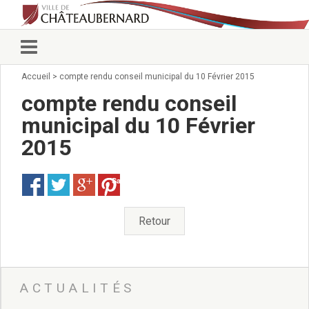
Accueil
>
compte rendu conseil municipal du 10 Février 2015
Vie municipale
Élus
compte rendu conseil
Conseillers municipaux
municipal du 10 Février
Commissions 2026
2015
Prendre rendez-vous
Arrêtés du Maire
Services municipaux
Save
Organigramme
Pour venir nous voir
Retour
État civil/élections/formalités
administratives
Services Techniques
C.C.A.S.
ACTUALITÉS
Affaires Scolaires