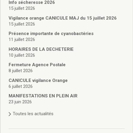
Vie associative
Info sécheresse 2026
Police Municipale/règlementation
15 juillet 2026
Cimetière/réglementation funéraire
Vigilance orange CANICULE MAJ du 15 juillet 2026
Services en ligne
15 juillet 2026
Licences boissons
Présence importante de cyanobactéries
Inscriptions sur les listes électorales
11 juillet 2026
Cadastre
HORAIRES DE LA DECHETERIE
Plan Local d’Urbanisme intercommunal
10 juillet 2026
Actes d’état civil
Budgets
Fermeture Agence Postale
8 juillet 2026
Budget de Fonctionnement
Budget d’Investissement
CANICULE vigilance Orange
Conseils municipaux
6 juillet 2026
Règlement du conseil municipal
MANIFESTATIONS EN PLEIN AIR
Déliberations 2026
23 juin 2026
Délibérations 2025
Toutes les actualités
Délibérations 2024
Délibérations 2023
Délibérations 2022