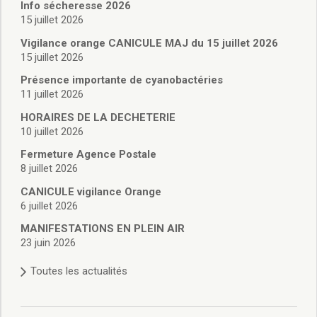
Vie associative
Info sécheresse 2026
Police Municipale/règlementation
15 juillet 2026
Cimetière/réglementation funéraire
Vigilance orange CANICULE MAJ du 15 juillet 2026
Services en ligne
15 juillet 2026
Licences boissons
Présence importante de cyanobactéries
Inscriptions sur les listes électorales
11 juillet 2026
Cadastre
HORAIRES DE LA DECHETERIE
Plan Local d’Urbanisme intercommunal
10 juillet 2026
Actes d’état civil
Budgets
Fermeture Agence Postale
8 juillet 2026
Budget de Fonctionnement
Budget d’Investissement
CANICULE vigilance Orange
Conseils municipaux
6 juillet 2026
Règlement du conseil municipal
MANIFESTATIONS EN PLEIN AIR
Déliberations 2026
23 juin 2026
Délibérations 2025
Toutes les actualités
Délibérations 2024
Délibérations 2023
Délibérations 2022