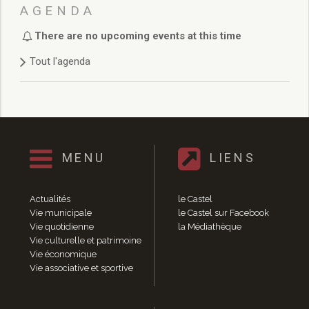
Délibérations 2021
AGENDA
Délibérations 2020
There are no upcoming events at this time
Délibérations 2019
Délibérations 2018
Tout l'agenda
Délibérations 2017
Délibérations 2016
Délibérations 2015
Délibérations 2014
Délibérations 2013
Délibérations 2012
MENU
LIENS
Délibérations 2011
Délibérations 2010
Actualités
le Castel
Délibérations 2009
Vie municipale
le Castel sur Facebook
Délibérations 2008
Vie quotidienne
la Médiathèque
Agenda réunions publiques
Vie culturelle et patrimoine
Vie économique
Marchés publics
Vie associative et sportive
Toutes les actualités
Vie quotidienne