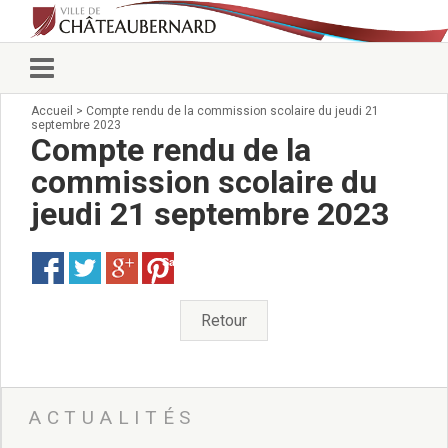
Accueil
>
Compte rendu de la commission scolaire du jeudi 21
Vie municipale
septembre 2023
Élus
Compte rendu de la
Conseillers municipaux
commission scolaire du
Commissions 2026
jeudi 21 septembre 2023
Prendre rendez-vous
Arrêtés du Maire
Services municipaux
Save
Organigramme
Pour venir nous voir
Retour
État civil/élections/formalités
administratives
Services Techniques
C.C.A.S.
ACTUALITÉS
Affaires Scolaires