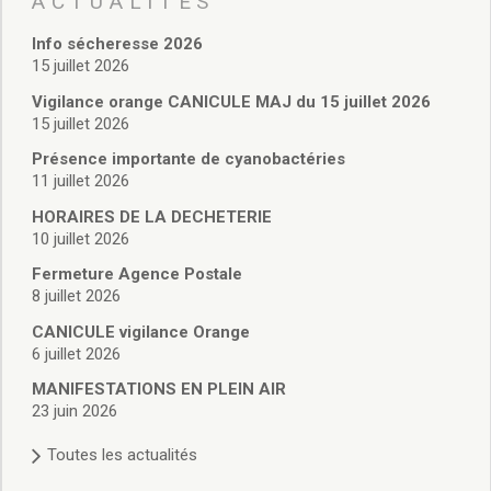
ACTUALITÉS
Vie associative
Police Municipale/règlementation
Info sécheresse 2026
Cimetière/réglementation funéraire
15 juillet 2026
Services en ligne
Vigilance orange CANICULE MAJ du 15 juillet 2026
Licences boissons
15 juillet 2026
Inscriptions sur les listes électorales
Présence importante de cyanobactéries
Cadastre
11 juillet 2026
Plan Local d’Urbanisme intercommunal
Actes d’état civil
HORAIRES DE LA DECHETERIE
Budgets
10 juillet 2026
Budget de Fonctionnement
Fermeture Agence Postale
Budget d’Investissement
8 juillet 2026
Conseils municipaux
CANICULE vigilance Orange
Règlement du conseil municipal
6 juillet 2026
Déliberations 2026
MANIFESTATIONS EN PLEIN AIR
Délibérations 2025
23 juin 2026
Délibérations 2024
Délibérations 2023
Toutes les actualités
Délibérations 2022