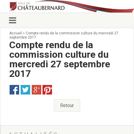
Accueil
>
Compte rendu de la commission culture du mercredi 27
Vie municipale
septembre 2017
Élus
Compte rendu de la
Conseillers municipaux
commission culture du
Commissions 2026
mercredi 27 septembre
Prendre rendez-vous
Arrêtés du Maire
2017
Services municipaux
Organigramme
Save
Pour venir nous voir
État civil/élections/formalités
Retour
administratives
Services Techniques
C.C.A.S.
Affaires Scolaires