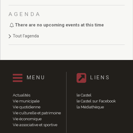
Délibérations 2021
Délibérations 2020
AGENDA
Délibérations 2019
Délibérations 2018
There are no upcoming events at this time
Délibérations 2017
Tout l'agenda
Délibérations 2016
Délibérations 2015
Délibérations 2014
Délibérations 2013
Délibérations 2012
Délibérations 2011
MENU
LIENS
Délibérations 2010
Délibérations 2009
Actualités
le Castel
Délibérations 2008
Vie municipale
le Castel sur Facebook
Agenda réunions publiques
Vie quotidienne
la Médiathèque
Marchés publics
Vie culturelle et patrimoine
Toutes les actualités
Vie économique
Vie associative et sportive
Vie quotidienne