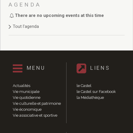
Délibérations 2021
AGENDA
Délibérations 2020
There are no upcoming events at this time
Délibérations 2019
Délibérations 2018
Tout l'agenda
Délibérations 2017
Délibérations 2016
Délibérations 2015
Délibérations 2014
Délibérations 2013
Délibérations 2012
MENU
LIENS
Délibérations 2011
Délibérations 2010
Actualités
le Castel
Délibérations 2009
Vie municipale
le Castel sur Facebook
Délibérations 2008
Vie quotidienne
la Médiathèque
Agenda réunions publiques
Vie culturelle et patrimoine
Vie économique
Marchés publics
Vie associative et sportive
Toutes les actualités
Vie quotidienne