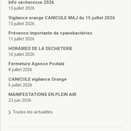
Vie associative
Info sécheresse 2026
Police Municipale/règlementation
15 juillet 2026
Cimetière/réglementation funéraire
Vigilance orange CANICULE MAJ du 15 juillet 2026
Services en ligne
15 juillet 2026
Licences boissons
Présence importante de cyanobactéries
Inscriptions sur les listes électorales
11 juillet 2026
Cadastre
HORAIRES DE LA DECHETERIE
Plan Local d’Urbanisme intercommunal
10 juillet 2026
Actes d’état civil
Budgets
Fermeture Agence Postale
8 juillet 2026
Budget de Fonctionnement
Budget d’Investissement
CANICULE vigilance Orange
Conseils municipaux
6 juillet 2026
Règlement du conseil municipal
MANIFESTATIONS EN PLEIN AIR
Déliberations 2026
23 juin 2026
Délibérations 2025
Toutes les actualités
Délibérations 2024
Délibérations 2023
Délibérations 2022