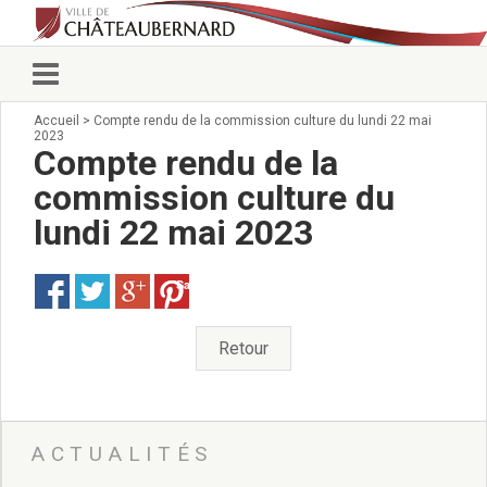
Accueil
>
Compte rendu de la commission culture du lundi 22 mai
Vie municipale
2023
Élus
Compte rendu de la
Conseillers municipaux
commission culture du
Commissions 2026
lundi 22 mai 2023
Prendre rendez-vous
Arrêtés du Maire
Services municipaux
Save
Organigramme
Pour venir nous voir
Retour
État civil/élections/formalités
administratives
Services Techniques
C.C.A.S.
ACTUALITÉS
Affaires Scolaires