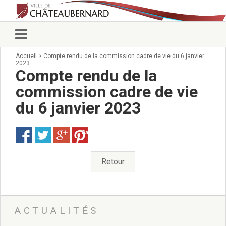
Accueil
>
Compte rendu de la commission cadre de vie du 6 janvier
Vie municipale
2023
Élus
Compte rendu de la
Conseillers municipaux
commission cadre de vie
Commissions 2026
du 6 janvier 2023
Prendre rendez-vous
Arrêtés du Maire
Services municipaux
Save
Organigramme
Pour venir nous voir
Retour
État civil/élections/formalités
administratives
Services Techniques
C.C.A.S.
ACTUALITÉS
Affaires Scolaires