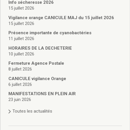
Vie associative
Info sécheresse 2026
Police Municipale/règlementation
15 juillet 2026
Cimetière/réglementation funéraire
Vigilance orange CANICULE MAJ du 15 juillet 2026
Services en ligne
15 juillet 2026
Licences boissons
Présence importante de cyanobactéries
Inscriptions sur les listes électorales
11 juillet 2026
Cadastre
HORAIRES DE LA DECHETERIE
Plan Local d’Urbanisme intercommunal
10 juillet 2026
Actes d’état civil
Budgets
Fermeture Agence Postale
8 juillet 2026
Budget de Fonctionnement
Budget d’Investissement
CANICULE vigilance Orange
Conseils municipaux
6 juillet 2026
Règlement du conseil municipal
MANIFESTATIONS EN PLEIN AIR
Déliberations 2026
23 juin 2026
Délibérations 2025
Toutes les actualités
Délibérations 2024
Délibérations 2023
Délibérations 2022