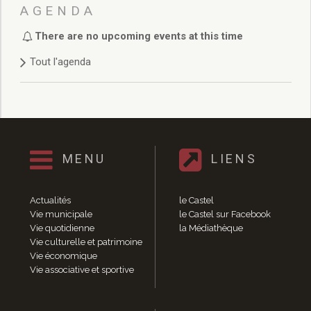
Délibérations 2021
AGENDA
Délibérations 2020
There are no upcoming events at this time
Délibérations 2019
Délibérations 2018
Tout l'agenda
Délibérations 2017
Délibérations 2016
Délibérations 2015
Délibérations 2014
Délibérations 2013
Délibérations 2012
MENU
LIENS
Délibérations 2011
Délibérations 2010
Actualités
le Castel
Délibérations 2009
Vie municipale
le Castel sur Facebook
Délibérations 2008
Vie quotidienne
la Médiathèque
Agenda réunions publiques
Vie culturelle et patrimoine
Vie économique
Marchés publics
Vie associative et sportive
Toutes les actualités
Vie quotidienne