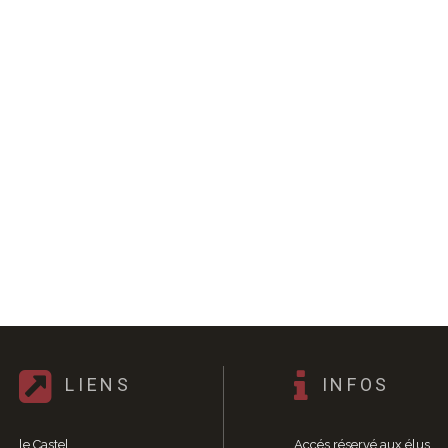
LIENS
INFOS
le Castel
Accés réservé aux élus