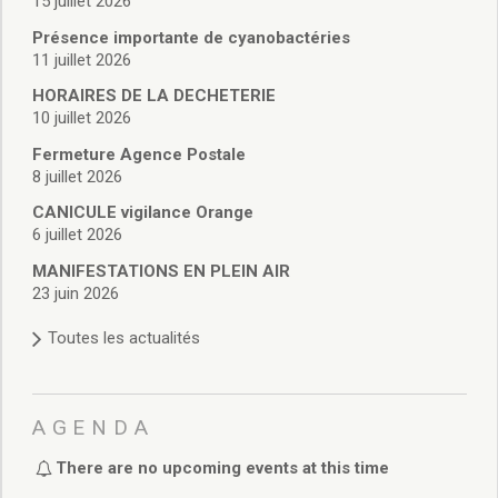
15 juillet 2026
Vie associative
Police Municipale/règlementation
Présence importante de cyanobactéries
Cimetière/réglementation funéraire
11 juillet 2026
Services en ligne
HORAIRES DE LA DECHETERIE
Licences boissons
10 juillet 2026
Inscriptions sur les listes électorales
Fermeture Agence Postale
Cadastre
8 juillet 2026
Plan Local d’Urbanisme intercommunal
CANICULE vigilance Orange
Actes d’état civil
6 juillet 2026
Budgets
Budget de Fonctionnement
MANIFESTATIONS EN PLEIN AIR
23 juin 2026
Budget d’Investissement
Conseils municipaux
Toutes les actualités
Règlement du conseil municipal
Déliberations 2026
Délibérations 2025
AGENDA
Délibérations 2024
Délibérations 2023
There are no upcoming events at this time
Délibérations 2022