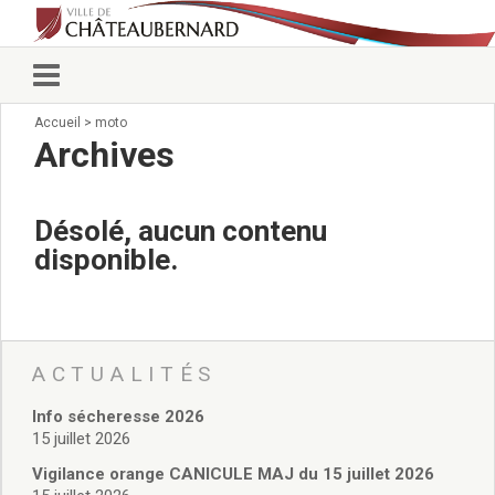
Accueil
>
moto
Vie municipale
Archives
Élus
Conseillers municipaux
Commissions 2026
Désolé, aucun contenu
Prendre rendez-vous
disponible.
Arrêtés du Maire
Services municipaux
Organigramme
Pour venir nous voir
État civil/élections/formalités
ACTUALITÉS
administratives
Info sécheresse 2026
Services Techniques
15 juillet 2026
C.C.A.S.
Affaires Scolaires
Vigilance orange CANICULE MAJ du 15 juillet 2026