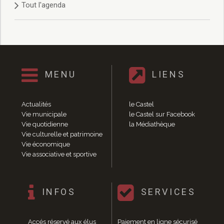
Tout l'agenda
Délibérations 2021
Délibérations 2020
Délibérations 2019
Délibérations 2018
Délibérations 2017
Délibérations 2016
MENU
LIENS
Délibérations 2015
Délibérations 2014
Délibérations 2013
Actualités
le Castel
Délibérations 2012
Vie municipale
le Castel sur Facebook
Délibérations 2011
Vie quotidienne
la Médiathèque
Vie culturelle et patrimoine
Délibérations 2010
Vie économique
Délibérations 2009
Vie associative et sportive
Délibérations 2008
Agenda réunions publiques
Marchés publics
INFOS
SERVICES
Toutes les actualités
Vie quotidienne
Accés réservé aux élus
Paiement en ligne sécurisé